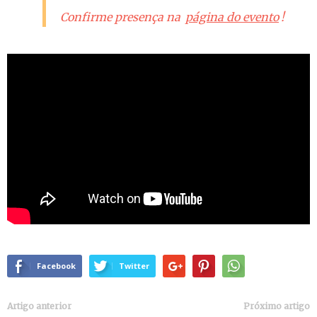
Confirme presença na
página do evento
!
Facebook
Twitter
Artigo anterior
Próximo artigo