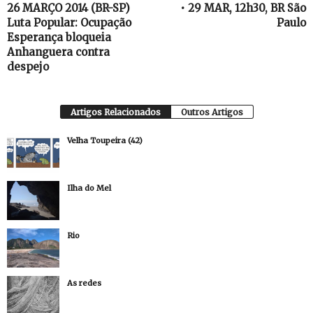
26 MARÇO 2014 (BR-SP)
• 29 MAR, 12h30, BR São
Luta Popular: Ocupação
Paulo
Esperança bloqueia
Anhanguera contra
despejo
Artigos Relacionados
Outros Artigos
Velha Toupeira (42)
Ilha do Mel
Rio
As redes