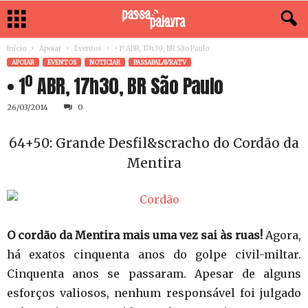
Início
Apoiar
Eventos
• 1º ABR, 17h30, BR São Paulo
APOIAR
EVENTOS
NOTICIAR
PASSAPALAVRATV
• 1º ABR, 17h30, BR São Paulo
26/03/2014
0
64+50: Grande Desfil&scracho do Cordão da
Mentira
O cordão da Mentira mais uma vez sai às ruas!
Agora,
há exatos cinquenta anos do golpe civil-miltar.
Cinquenta anos se passaram. Apesar de alguns
esforços valiosos, nenhum responsável foi julgado