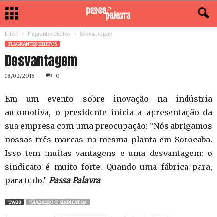
Início
Flagrantes Delitos
Desvantagem
FLAGRANTES DELITOS
Desvantagem
18/02/2015
0
Em um evento sobre inovação na indústria
automotiva, o presidente inicia a apresentação da
sua empresa com uma preocupação: “Nós abrigamos
nossas três marcas na mesma planta em Sorocaba.
Isso tem muitas vantagens e uma desvantagem: o
sindicato é muito forte. Quando uma fábrica para,
para tudo.”
Passa Palavra
TAGS
TRABALHO_E_SINDICATOS