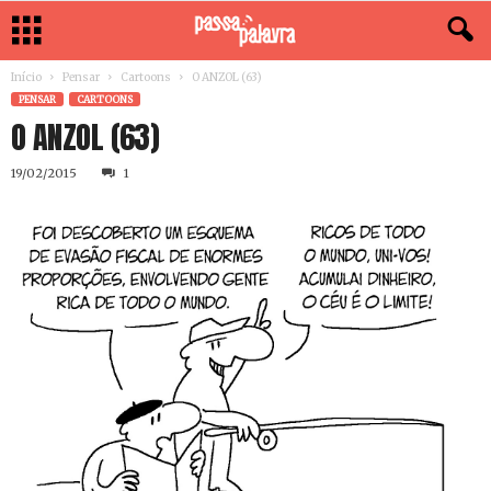
Início
Pensar
Cartoons
O ANZOL (63)
PENSAR
CARTOONS
O ANZOL (63)
19/02/2015
1