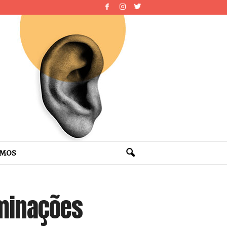
OMOS
erminações