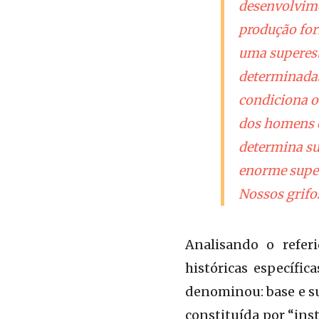
desenvolvime
produção form
uma superest
determinadas
condiciona o 
dos homens qu
determina su
enorme super
Nossos grifo
Analisando o refer
históricas específi
denominou: base e su
constituída por “ins