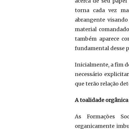
acerca de seu papel 
torna cada vez mai
abrangente visando
material comandado 
também aparece como
fundamental desse p
Inicialmente, a fim d
necessário explicit
que terão relação de
A toalidade orgânica 
As Formações Soci
organicamente imbuí