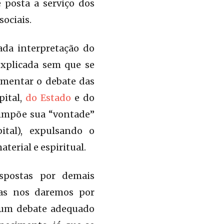
é posta a serviço dos
sociais.
ada interpretação do
explicada sem que se
fomentar o debate das
pital,
do Estado
e do
 impõe sua “vontade”
ital), expulsando o
terial e espiritual.
spostas por demais
as nos daremos por
a um debate adequado