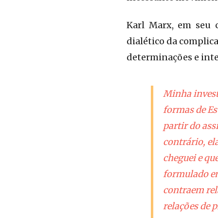
Karl Marx, em seu c
dialético da complic
determinações e inte
Minha invest
formas de Es
partir do as
contrário, el
cheguei e qu
formulado em
contraem rel
relações de 