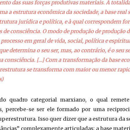
nto das suas forças produtivas materiais. A totalida
a a estrutura econômica da sociedade, a base real s
rutura jurídica e política, e à qual correspondem fo
 de consciência. O modo de produção de produção d
processo em geral de vida, social, política e espiritu
e determina o seu ser, mas, ao contrário, é o seu se
a consciência. […] Com a transformação da base eco
estrutura se transforma com maior ou menor rapidez
s)
ido quadro categorial marxiano, o qual remete
cas, percebe-se ser ele formado por uma reciproc
perestrutura. Isso quer dizer que a estrutura da s
tâncias” complexamente articuladas: a base materi