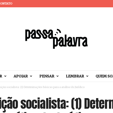
CONTATO
R
APOIAR
PENSAR
LEMBRAR
QUEM S
nsição socialista: (1) Determinações básicas para a análise do Jurídico
sição socialista: (1) Det