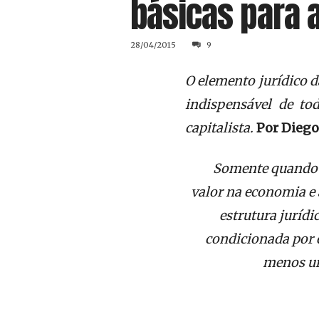
básicas para a
28/04/2015
9
O elemento jurídico da
indispensável de to
capitalista.
Por Diego
Somente quando t
valor na economia e
estrutura jurídi
condicionada por 
menos um