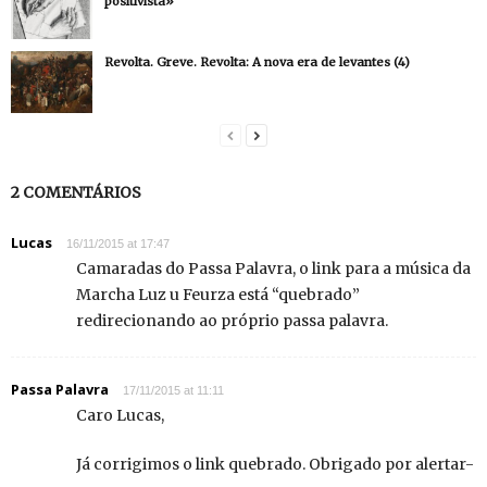
positivista»
Revolta. Greve. Revolta: A nova era de levantes (4)
2 COMENTÁRIOS
Lucas
16/11/2015 at 17:47
Camaradas do Passa Palavra, o link para a música da
Marcha Luz u Feurza está “quebrado”
redirecionando ao próprio passa palavra.
Passa Palavra
17/11/2015 at 11:11
Caro Lucas,
Já corrigimos o link quebrado. Obrigado por alertar-