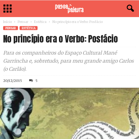
Início
Pensar
Estética
No princípio era o Verbo: Posfácio
PENSAR
ESTÉTICA
No princípio era o Verbo: Posfácio
Para os companheiros do Espaço Cultural Mané
Garrincha e, sobretudo, para meu grande amigo Carlos
(o Carlão).
20/12/2015
5