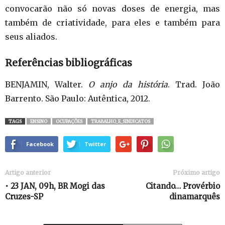
convocarão não só novas doses de energia, mas
também de criatividade, para eles e também para
seus aliados.
Referências bibliográficas
BENJAMIN, Walter.
O anjo da história
. Trad. João
Barrento. São Paulo: Autêntica, 2012.
TAGS
ENSINO
OCUPAÇÕES
TRABALHO_E_SINDICATOS
Facebook
Twitter
Artigo anterior
Próximo artigo
• 23 JAN, 09h, BR Mogi das
Citando… Provérbio
Cruzes-SP
dinamarquês