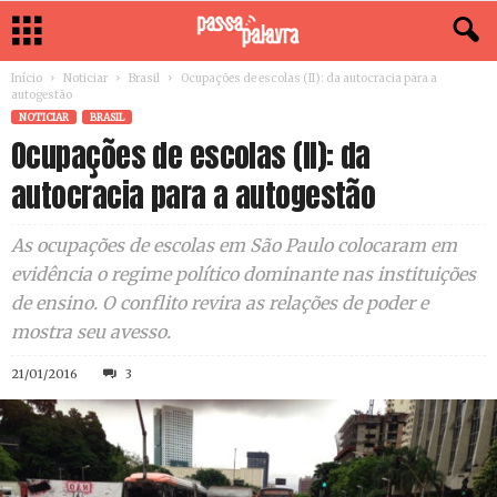
Início
Noticiar
Brasil
Ocupações de escolas (II): da autocracia para a
autogestão
NOTICIAR
BRASIL
Ocupações de escolas (II): da
autocracia para a autogestão
As ocupações de escolas em São Paulo colocaram em
evidência o regime político dominante nas instituições
de ensino. O conflito revira as relações de poder e
mostra seu avesso.
21/01/2016
3