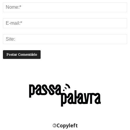
©
Copyleft