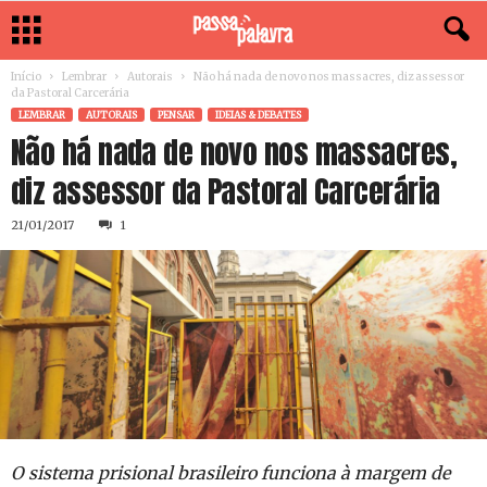
Início
Lembrar
Autorais
Não há nada de novo nos massacres, diz assessor
da Pastoral Carcerária
LEMBRAR
AUTORAIS
PENSAR
IDEIAS & DEBATES
Não há nada de novo nos massacres,
diz assessor da Pastoral Carcerária
21/01/2017
1
O sistema prisional brasileiro funciona à margem de