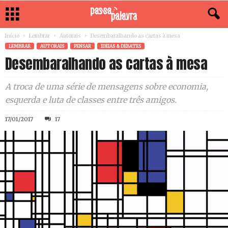
Início
Lembrar
Autorais
Desembaralhando as cartas à mesa
LEMBRAR
AUTORAIS
PENSAR
IDEIAS & DEBATES
Desembaralhando as cartas à mesa
A troca de uma série de mensagens sobre economia,
esquerda e luta de classes entre três amigos.
17/01/2017
17