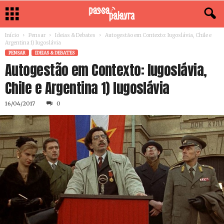
Início
Pensar
Ideias & Debates
Autogestão em Contexto: Iugoslávia, Chile e
Argentina 1) Iugoslávia
PENSAR
IDEIAS & DEBATES
Autogestão em Contexto: Iugoslávia,
Chile e Argentina 1) Iugoslávia
16/04/2017
0