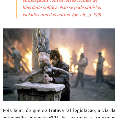
liberdade política. Não se pode obtê-los
isolados uns das outras. (op. cit., p. 109)
Pois bem, de que se tratava tal legislação, a via da
autogestão iugoslava?
[2]
As primeiras reformas