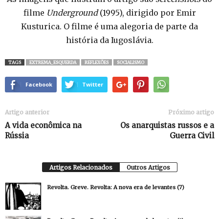
filme
Underground
(1995), dirigido por Emir
Kusturica. O filme é uma alegoria de parte da
história da Iugoslávia.
TAGS
EXTREMA_ESQUERDA
REFLEXÕES
SOCIALISMO
Facebook
Twitter
Artigo anterior
Próximo artigo
A vida econômica na
Os anarquistas russos e a
Rússia
Guerra Civil
Artigos Relacionados
Outros Artigos
Revolta. Greve. Revolta: A nova era de levantes (7)