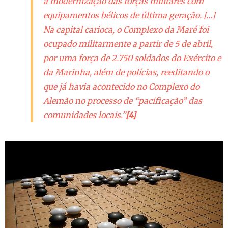
à modernização das forças militares com
equipamentos bélicos de última geração. […]
Na capital carioca, o Complexo da Maré foi
ocupado militarmente a partir de 5 de abril,
por uma força de 2.750 soldados do Exército e
da Marinha, além de polícias, reeditando o
que já havia acontecido no Complexo do
Alemão no processo de “pacificação” das
comunidades locais.”
[4]