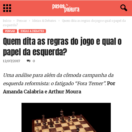
Início
Pensar
Ideias & Debates
Quem dita as regras do jogo e qual o papel da
esquerda?
PENSAR
IDEIAS & DEBATES
Quem dita as regras do jogo e qual o
papel da esquerda?
12/07/2017
0
Uma análise para além da cômoda campanha da
esquerda reformista: o fatigado “Fora Temer”.
Por
Amanda Calabria e Arthur Moura