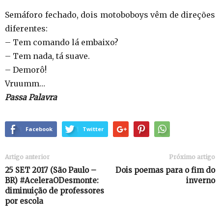
Semáforo fechado, dois motoboboys vêm de direções
diferentes:
– Tem comando lá embaixo?
– Tem nada, tá suave.
– Demorô!
Vruumm…
Passa Palavra
Facebook
Twitter
Artigo anterior
Próximo artigo
25 SET 2017 (São Paulo –
Dois poemas para o fim do
BR) #AceleraODesmonte:
inverno
diminuição de professores
por escola