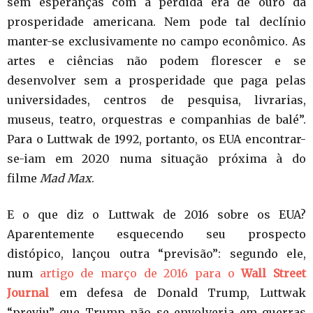
sem esperanças com a perdida era de ouro da
prosperidade americana. Nem pode tal declínio
manter-se exclusivamente no campo econômico. As
artes e ciências não podem florescer e se
desenvolver sem a prosperidade que paga pelas
universidades, centros de pesquisa, livrarias,
museus, teatro, orquestras e companhias de balé”.
Para o Luttwak de 1992, portanto, os EUA encontrar-
se-iam em 2020 numa situação próxima à do
filme
Mad Max
.
E o que diz o Luttwak de 2016 sobre os EUA?
Aparentemente esquecendo seu prospecto
distópico, lançou outra “previsão”: segundo ele,
num
artigo de março de 2016 para o
Wall Street
Journal
em defesa de Donald Trump, Luttwak
“previu” que Trump não se envolveria em guerras