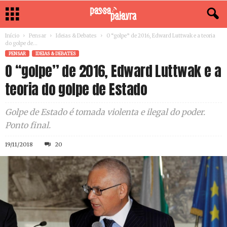
Início
Pensar
Ideias & Debates
O “golpe” de 2016, Edward Luttwak e a teoria
do golpe de...
PENSAR
IDEIAS & DEBATES
O “golpe” de 2016, Edward Luttwak e a
teoria do golpe de Estado
Golpe de Estado é tomada violenta e ilegal do poder.
Ponto final.
19/11/2018
20