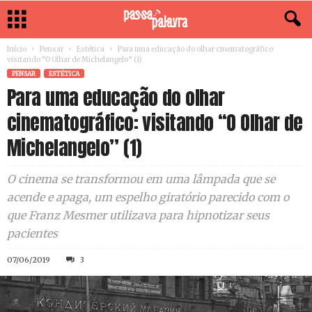
Início
Pensar
Estética
Para uma educação do olhar cinematográfico:
visitando “O Olhar de Michelangelo” (1)
PENSAR
ESTÉTICA
Para uma educação do olhar
cinematográfico: visitando “O Olhar de
Michelangelo” (1)
O cinema se transformou em uma lâmpada que se
acende e apaga, um espelho giratório parecido com o
que Franz Mesmer utilizava para hipnotizar seus
pacientes
07/06/2019
3