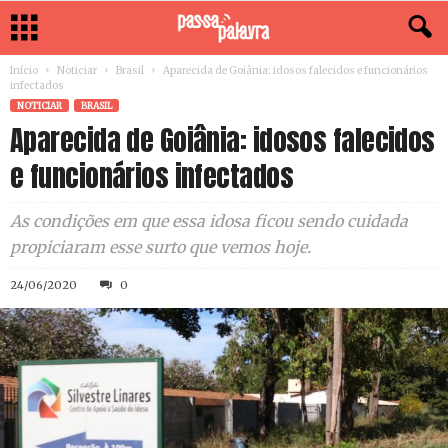
Início
Noticiar
Brasil
Aparecida de Goiânia: idosos falecidos e funcionários
infectados
NOTICIAR
BRASIL
Aparecida de Goiânia: idosos falecidos
e funcionários infectados
As condições em que essa idosa ficou sendo cuidada
propiciaram esse surto que vemos hoje.
24/06/2020
0