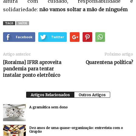
altura com cuidado, responsabilidade e
solidariedade:
não vamos soltar a mão de ninguém
TAGS
SAÚDE
Facebook
Twitter
Artigo anterior
Próximo artigo
[Roraima] IFRR aproveita
Quarentena política?
pandemia para tentar
instalar ponto eletrônico
Artigos Relacionados
Outros Artigos
A gramática sem dono
Dez anos de uma quase-organização: entrevista com o
Grupão