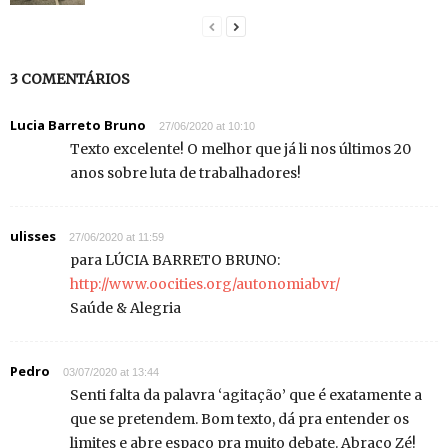
3 COMENTÁRIOS
Lucia Barreto Bruno
27/06/2020 at 10:10
Texto excelente! O melhor que já li nos últimos 20
anos sobre luta de trabalhadores!
ulisses
27/06/2020 at 11:59
para LÚCIA BARRETO BRUNO:
http://www.oocities.org/autonomiabvr/
Saúde & Alegria
Pedro
03/07/2020 at 13:44
Senti falta da palavra ‘agitação’ que é exatamente a
que se pretendem. Bom texto, dá pra entender os
limites e abre espaço pra muito debate. Abraço Zé!