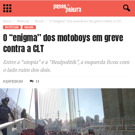
Início
Noticiar
Brasil
O “enigma” dos motoboys em greve contra a CLT
NOTICIAR
BRASIL
O “enigma” dos motoboys em greve
contra a CLT
Entre a “utopia” e a “Realpolitik”, a esquerda ficou com
o lado ruim dos dois.
02/07/2020
13