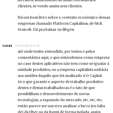
lucrativa, aumentando as taxas cobradas aos
clientes, se vendo assim sem clientes.
Há um bom livro sobre o contexto econômico dessas
empresas chamado Platform Capitalism, de Nick
Srnicek. Dá pra baixar no libgen.
Lucas
02/07/2020 at 16:35
até onde tenho entendido, por textos e pelos
comentários aqui, o que entendemos como empresa
no caso destes aplicativos não tem como se igualar à
unidade produtiva, ou a empresa capitalista unitária
aos moldes daquilo que foi analizado n’O Capital.
Se o que garante o aspecto de trabalho produtivo
destes e destas trabalhadoras é o fato de que
possibilitam o desenvolvimento de novas
tecnologias, a expansão do mercado, etc, etc, etc,
então parece ser um erro analisar o lucro (ou falta
de) da Uber ou da Rappi de forma isolada, assim