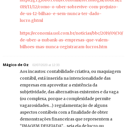
https://g1.globo.com/economia/tecnologia/noticia/2
019/11/12/como-o-uber-sobrevive-com-prejuizo-
de-us-12-bilhao-e-sem-nunca-ter-dado-
lucro.ghtml
https://economia.uol.com.br/noticias/bbc/2019/09/30/
de-uber-a-nubank-as-empresas-que-valem-
bilhoes-mas-nunca-registraram-lucros.htm
Mágico de Oz
02/07/2020 at 12:33
Aos incautos: contabilidade criativa, ou maquiagem
contábil, está inserida na intencionalidade das
empresas em aproveitar a existência da
subjetividade, das alternativas existentes e da vaga
(ou complexa, porque a complexidade permite
vagarosidades…) regulamentação de alguns
aspectos contábeis com a finalidade de obter
demonstrações financeiras que representem a
“IMAGEM DESEJADA”… seja ela de lucro ou