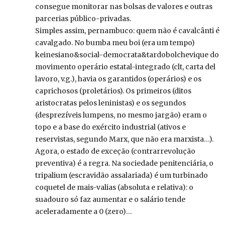
consegue monitorar nas bolsas de valores e outras
parcerias público-privadas.
Simples assim, pernambuco: quem não é cavalcânti é
cavalgado. No bumba meu boi (era um tempo)
keinesiano&social-democrata&tardobolchevique do
movimento operário estatal-integrado (clt, carta del
lavoro, v.g.), havia os garantidos (operários) e os
caprichosos (proletários). Os primeiros (ditos
aristocratas pelos leninistas) e os segundos
(desprezíveis lumpens, no mesmo jargão) eram o
topo e a base do exército industrial (ativos e
reservistas, segundo Marx, que não era marxista…).
Agora, o estado de exceção (contrarrevolução
preventiva) é a regra. Na sociedade penitenciária, o
tripalium (escravidão assalariada) é um turbinado
coquetel de mais-valias (absoluta e relativa): o
suadouro só faz aumentar e o salário tende
aceleradamente a 0 (zero)…