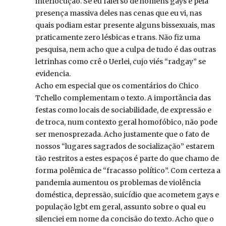
interlocução. Se eu falei só de homens gays é pela
presença massiva deles nas cenas que eu vi, nas
quais podiam estar presente alguns bissexuais, mas
praticamente zero lésbicas e trans. Não fiz uma
pesquisa, nem acho que a culpa de tudo é das outras
letrinhas como crê o Uerlei, cujo viés “radgay” se
evidencia.
Acho em especial que os comentários do Chico
Tchello complementam o texto. A importância das
festas como locais de sociabilidade, de expressão e
de troca, num contexto geral homofóbico, não pode
ser menosprezada. Acho justamente que o fato de
nossos “lugares sagrados de socialização” estarem
tão restritos a estes espaços é parte do que chamo de
forma polêmica de “fracasso político”. Com certeza a
pandemia aumentou os problemas de violência
doméstica, depressão, suicídio que acometem gays e
população lgbt em geral, assunto sobre o qual eu
silenciei em nome da concisão do texto. Acho que o