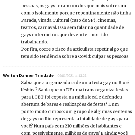
pessoas, os gays foram um dos que mais sofreram
com o isolamento porque repentinamente não tinha
Parada, Virada Cultural (caso de SP), cinemas,
teatros, carnaval. Isso sem falar na quantidade de
gays enfermeiros que devem ter morrido
trabalhando.
Por fim, corre o risco da articulista repetir algo que
tem sido tendência sobre a Covid: culpar as pessoas
Welton Danner Trindade
09/01/2021 at 13:21
Sabia que a organizadora de uma festa gay no Rio é
lésbica? Sabia que no DF uma trans organiza festas
para LGBT foi exposta na mídia local e defendeu
abertura de bares e realizações de festas? E um
ponto muito curioso: um grupo de algumas centenas
de gays no Rio representa a totalidade de gays para
você? Num país com 210 milhões de habitantes e,
com, possivelmente, milhões de gays? E ainda: você