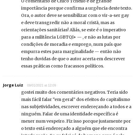
O comentário de Chico Tchello é de grande
importância porque confirma a urgência deste texto.
Ora, o autor deve se sensibilizar com o vir-a-ser gay
e deve transgredir não a moral cristã, mas as
orientações sanitárias! Aliás, se este é o imperativo
para a militância LGBTQI+ — , e não as lutas por
condições de moradia e emprego, num país que
empurra estes para marginalidade — então não
tenho duvidas de que o autor acerta em descrever
essas práticas como fracassos políticos.
Jorge Luiz
09/01/2021 at 12:09
gostei muito dos comentários negativos. Teria sido
mais fácil falar “em geral” dos efeitos do capitalismo
nas subjetividades, escrever endereçando a todos e a
ninguém. Falar de uma identidade específica é
mexer num vespeiro. Fiz isso porque justamente por
o texto está endereçado a alguém que ele encontra