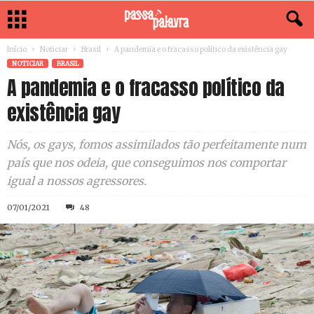
Início
Noticiar
Brasil
A pandemia e o fracasso político da existência gay
NOTICIAR
BRASIL
A pandemia e o fracasso político da
existência gay
Nós, os gays, fomos assimilados tão perfeitamente num
país que nos odeia, que conseguimos nos comportar
igual a nossos agressores.
07/01/2021
48