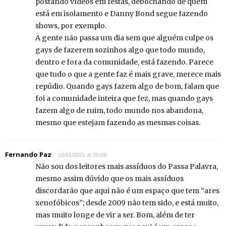
postando vídeos em festas, debochando de quem
está em isolamento e Danny Bond segue fazendo
shows, por exemplo.
A gente não passa um dia sem que alguém culpe os
gays de fazerem sozinhos algo que todo mundo,
dentro e fora da comunidade, está fazendo. Parece
que tudo o que a gente faz é mais grave, merece mais
repúdio. Quando gays fazem algo de bom, falam que
foi a comunidade inteira que fez, mas quando gays
fazem algo de ruim, todo mundo nos abandona,
mesmo que estejam fazendo as mesmas coisas.
Fernando Paz
10/01/2021 at 20:08
Não sou dos leitores mais assíduos do Passa Palavra,
mesmo assim dúvido que os mais assíduos
discordarão que aqui não é um espaço que tem “ares
xenofóbicos”; desde 2009 não tem sido, e está muito,
mas muito longe de vir a ser. Bom, além de ter