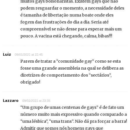
muitos gays bolsonaristas. Existem gays que não
podem resguardar o momento, a necessidade deles
é tamanha de libertação numa boate onde eles
fogem das frustrações do dia a dia. Seria até
compreensível se não desse para esperar mais um
pouco. A vacina está chegando, calma, bibas!!!
Luiz
09/01/2021 at 22:45
Parem de tratar a “comunidade gay” como se esta
fosse uma grande assembleia na qual se delibera as
diretrizes de comportamento dos “sectários”,
obrigado!
Lazzaro
09/01/2021 at 23:35
“Um grupo de umas centenas de gays” é de fato um
número muito mais expressivo quando comparado a
“uma lésbica”, “uma trans”. Não dá pra forçar a barra!
Admitir que somos nós homens gays que