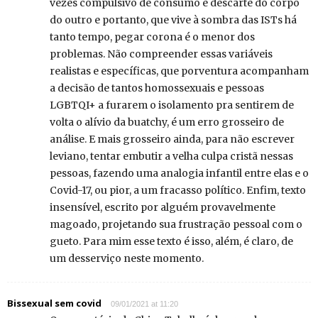
vezes compulsivo de consumo e descarte do corpo
do outro e portanto, que vive à sombra das ISTs há
tanto tempo, pegar corona é o menor dos
problemas. Não compreender essas variáveis
realistas e específicas, que porventura acompanham
a decisão de tantos homossexuais e pessoas
LGBTQI+ a furarem o isolamento pra sentirem de
volta o alívio da buatchy, é um erro grosseiro de
análise. E mais grosseiro ainda, para não escrever
leviano, tentar embutir a velha culpa cristã nessas
pessoas, fazendo uma analogia infantil entre elas e o
Covid-17, ou pior, a um fracasso político. Enfim, texto
insensível, escrito por alguém provavelmente
magoado, projetando sua frustração pessoal com o
gueto. Para mim esse texto é isso, além, é claro, de
um desserviço neste momento.
Bissexual sem covid
09/01/2021 at 11:20