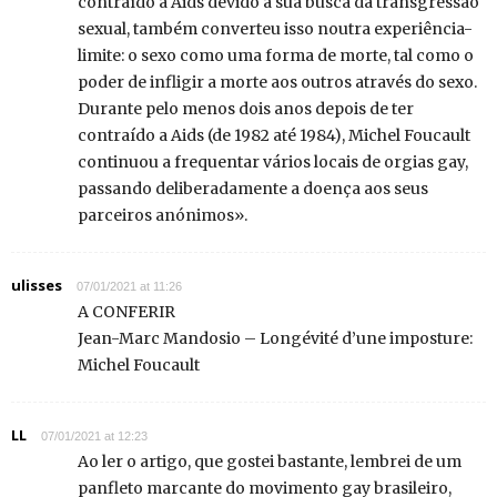
contraído a Aids devido à sua busca da transgressão
sexual, também converteu isso noutra experiência-
limite: o sexo como uma forma de morte, tal como o
poder de infligir a morte aos outros através do sexo.
Durante pelo menos dois anos depois de ter
contraído a Aids (de 1982 até 1984), Michel Foucault
continuou a frequentar vários locais de orgias gay,
passando deliberadamente a doença aos seus
parceiros anónimos».
ulisses
07/01/2021 at 11:26
A CONFERIR
Jean-Marc Mandosio – Longévité d’une imposture:
Michel Foucault
LL
07/01/2021 at 12:23
Ao ler o artigo, que gostei bastante, lembrei de um
panfleto marcante do movimento gay brasileiro,