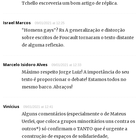
Tchello escreveria um bom artigo de réplica.
Israel Marcos
09/01/2021 at 12:25
“Homens gays”? Rs A generalização e distorção
sobre escritos de Foucault tornaram o texto distante
de alguma reflexão.
Marcelo Isidoro Alves
09/01/2021 at 12:33
Máximo respeito Jorge Luiz! A importância do seu
texto é proporcionar o debate! Estamos todos no
mesmo barco. Abraços!
Vinícius
09/01/2021 at 12:41
Alguns comentários (especialmente o de Mateus
Uerlei, que coloca grupos minoritários uns contra os
outros*) só confirmam o TANTO que é urgente a
construção de espaços de solidariedade,