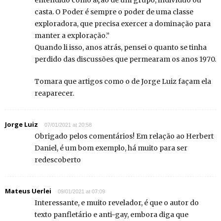
entendido como ação de um grupo, indivíduo ou
casta. O Poder é sempre o poder de uma classe
exploradora, que precisa exercer a dominação para
manter a exploração.”
Quando li isso, anos atrás, pensei o quanto se tinha
perdido das discussões que permearam os anos 1970.
Tomara que artigos como o de Jorge Luiz façam ela
reaparecer.
Jorge Luiz
07/01/2021 at 20:58
Obrigado pelos comentários! Em relação ao Herbert
Daniel, é um bom exemplo, há muito para ser
redescoberto
Mateus Uerlei
09/01/2021 at 07:09
Interessante, e muito revelador, é que o autor do
texto panfletário e anti-gay, embora diga que