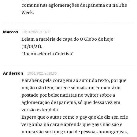
comuns nas aglomerações de Ipanema ou na The
Week.
Marcos
10/01/2021 at 16:16
Leiam a matéria de capa do O Globo de hoje
(10/01/21).
“Inconsciência Coletiva”
Anderson
10/01/2021 at 19:00
Parabéns pela coragem ao autor do texto, porque
noção não tem, perece só mais um comentário
postado por bolsonaristas no twitter sobre a
aglomeração de Ipanema, só que dessa vez em
versão extendida.
Espero que o autor como o gay que ele diz ser, crie
vergonha na cara e aprenda que gays não são e
nunca vão ser um grupo de pessoas homogêneas,