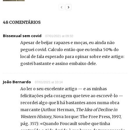
48 COMENTÁRIOS
Bissexual sem covid
07/01/2021 at 09:32
Apesar de beijar rapazes e moças, eu ainda não
peguei covid. Calculo então que eu tenha 50% do
local de fala esperado para opinar sobre este artigo:
gostei bastante e assino embaixo dele.
João Bernardo
07/01/2021 at 10:14
Ao ler o seu excelente artigo — e as minhas
felicitações pela coragem que teve ao escrevê-lo —
recordei algo que li há bastantes anos numa obra
marcante (Arthur Herman,
The Idea of Decline in
Western History
, Nova Iorque: The Free Press, 1997,
pág. 357): «Quando Foucault soube que tinha