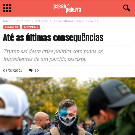
Início
Lembrar
Autorais
Até as últimas consequências
LEMBRAR
AUTORAIS
Até as últimas consequências
Trump sai desta crise política com todos os
ingredientes de um partido fascista.
08/01/2021
10