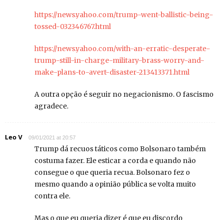
https://news.yahoo.com/trump-went-ballistic-being-
tossed-032346767.html
https://news.yahoo.com/with-an-erratic-desperate-
trump-still-in-charge-military-brass-worry-and-
make-plans-to-avert-disaster-213413371.html
A outra opção é seguir no negacionismo. O fascismo
agradece.
Leo V
09/01/2021 at 20:57
Trump dá recuos táticos como Bolsonaro também
costuma fazer. Ele esticar a corda e quando não
consegue o que queria recua. Bolsonaro fez o
mesmo quando a opinião pública se volta muito
contra ele.
Mas o que eu queria dizer é que eu discordo