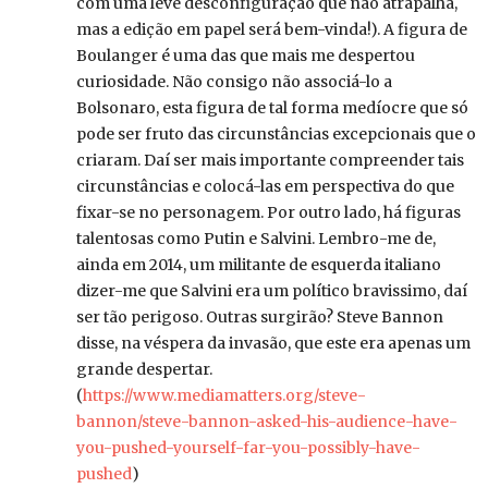
com uma leve desconfiguração que não atrapalha,
mas a edição em papel será bem-vinda!). A figura de
Boulanger é uma das que mais me despertou
curiosidade. Não consigo não associá-lo a
Bolsonaro, esta figura de tal forma medíocre que só
pode ser fruto das circunstâncias excepcionais que o
criaram. Daí ser mais importante compreender tais
circunstâncias e colocá-las em perspectiva do que
fixar-se no personagem. Por outro lado, há figuras
talentosas como Putin e Salvini. Lembro-me de,
ainda em 2014, um militante de esquerda italiano
dizer-me que Salvini era um político bravissimo, daí
ser tão perigoso. Outras surgirão? Steve Bannon
disse, na véspera da invasão, que este era apenas um
grande despertar.
(
https://www.mediamatters.org/steve-
bannon/steve-bannon-asked-his-audience-have-
you-pushed-yourself-far-you-possibly-have-
pushed
)