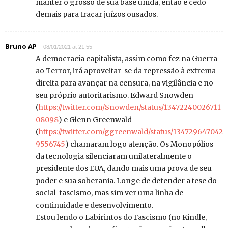
manter o grosso de sua base unida, então é cedo
demais para traçar juízos ousados.
Bruno AP
08/01/2021 at 21:55
A democracia capitalista, assim como fez na Guerra
ao Terror, irá aproveitar-se da repressão à extrema-
direita para avançar na censura, na vigilância e no
seu próprio autoritarismo. Edward Snowden
(
https://twitter.com/Snowden/status/13472240026711
08098
) e Glenn Greenwald
(
https://twitter.com/ggreenwald/status/134729647042
9556745
) chamaram logo atenção. Os Monopólios
da tecnologia silenciaram unilateralmente o
presidente dos EUA, dando mais uma prova de seu
poder e sua soberania. Longe de defender a tese do
social-fascismo, mas sim ver uma linha de
continuidade e desenvolvimento.
Estou lendo o Labirintos do Fascismo (no Kindle,