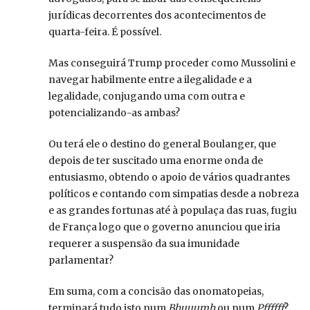
jurídicas decorrentes dos acontecimentos de
quarta-feira. É possível.
Mas conseguirá Trump proceder como Mussolini e
navegar habilmente entre a ilegalidade e a
legalidade, conjugando uma com outra e
potencializando-as ambas?
Ou terá ele o destino do general Boulanger, que
depois de ter suscitado uma enorme onda de
entusiasmo, obtendo o apoio de vários quadrantes
políticos e contando com simpatias desde a nobreza
e as grandes fortunas até à populaça das ruas, fugiu
de França logo que o governo anunciou que iria
requerer a suspensão da sua imunidade
parlamentar?
Em suma, com a concisão das onomatopeias,
terminará tudo isto num
Bhuuumh
ou num
Pffffff
?