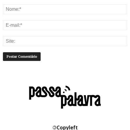
©
Copyleft