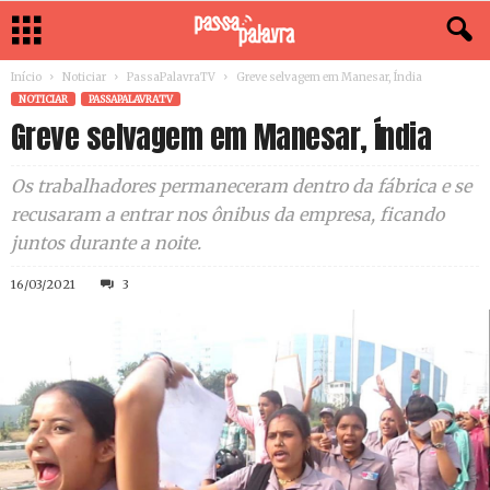
Início
Noticiar
PassaPalavraTV
Greve selvagem em Manesar, Índia
NOTICIAR
PASSAPALAVRATV
Greve selvagem em Manesar, Índia
Os trabalhadores permaneceram dentro da fábrica e se
recusaram a entrar nos ônibus da empresa, ficando
juntos durante a noite.
16/03/2021
3