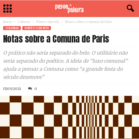
Início
Colunas
Ponto com nós
Notas sobre a Comuna de Paris
COLUNAS
PONTO COM NÓS
Notas sobre a Comuna de Paris
O prático não seria separado do belo. O utilitário não
seria separado do poético. A ideia de “luxo comunal”
ajuda a pensar a Comuna como “a grande festa do
século dezenove”
17/05/2021
0