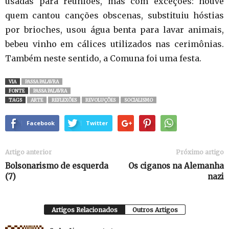
usadas para reuniões, mas com exceções: houve
quem cantou canções obscenas, substituiu hóstias
por brioches, usou água benta para lavar animais,
bebeu vinho em cálices utilizados nas cerimônias.
Também neste sentido, a Comuna foi uma festa.
VIA
PASSA PALAVRA
FONTE
PASSA PALAVRA
TAGS
ARTE
REFLEXÕES
REVOLUÇÕES
SOCIALISMO
Facebook
Twitter
Artigo anterior
Próximo artigo
Bolsonarismo de esquerda
Os ciganos na Alemanha
(7)
nazi
Artigos Relacionados
Outros Artigos