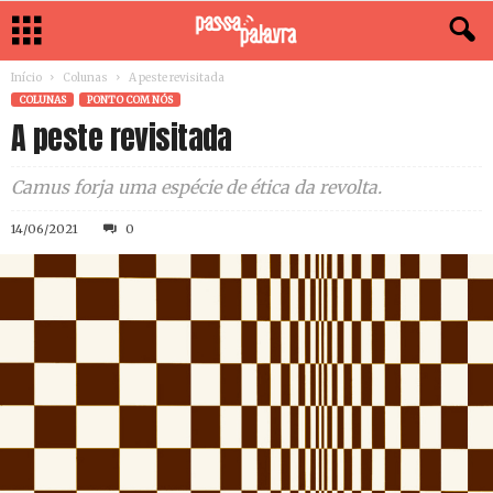
Início
Colunas
A peste revisitada
COLUNAS
PONTO COM NÓS
A peste revisitada
Camus forja uma espécie de ética da revolta.
14/06/2021
0