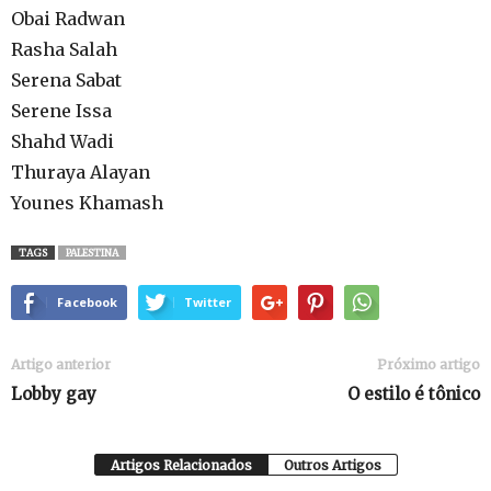
Obai Radwan
Rasha Salah
Serena Sabat
Serene Issa
Shahd Wadi
Thuraya Alayan
Younes Khamash
TAGS
PALESTINA
Facebook
Twitter
Artigo anterior
Próximo artigo
Lobby gay
O estilo é tônico
Artigos Relacionados
Outros Artigos