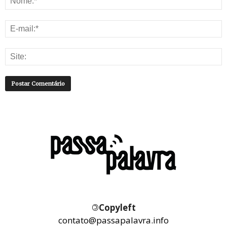
©
Copyleft
contato@passapalavra.info