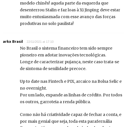
modelo chinês! aquela parte da esquerda que
desenterrou Stalin e faz loas à Xi Jinping deve estar
muito entusiasmada com esse avanço das forças
produtivas no solo paulista!
arkx Brasil
22/11/2021 at 17:10
No Brasil o sistema financeiro tem sido sempre
pioneiro em adotar inovações tecnológicas.
Longe de caracterizar pujança, neste caso trata-se
de sintoma de senilidade precoce.
Up to date nas Fintech e PIX, arcaico na Bolsa Selic e
no overnight.
Por um lado, expande as linhas de crédito. Por todos
os outros, garroteia a renda pública.
Como não há criatividade capaz de fechar a conta, e
por mais genial que seja, toda esta parafernália