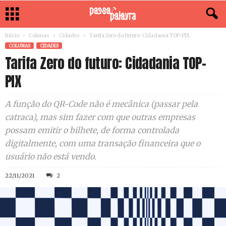
Início
Colunas
Cidades
Tarifa Zero do futuro: Cidadania TOP-PIX
COLUNAS
CIDADES
Tarifa Zero do futuro: Cidadania TOP-
PIX
A função do QR-Code não é mecânica (passar pela
catraca), mas sim fazer com que outras empresas
possam emitir o bilhete, de forma controlada
digitalmente, com uma transação financeira que o
usuário não está vendo.
22/11/2021
2