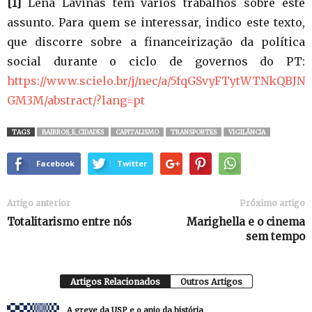
[1]
Lena Lavinas tem vários trabalhos sobre este
assunto. Para quem se interessar, indico este texto,
que discorre sobre a financeirização da política
social durante o ciclo de governos do PT:
https://www.scielo.br/j/nec/a/5fqGSvyFTytWTNkQBJN
GM3M/abstract/?lang=pt
TAGS
BAIRROS_E_CIDADES
CAPITALISMO
TRANSPORTES
VIGILÂNCIA
Facebook
Twitter
Artigo anterior
Próximo artigo
Totalitarismo entre nós
Marighella e o cinema
sem tempo
Artigos Relacionados
Outros Artigos
A greve da USP e o anjo da história