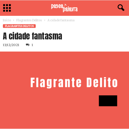
Início
Flagrantes Delitos
A cidade fantasma
FLAGRANTES DELITOS
A cidade fantasma
13/12/2021
1