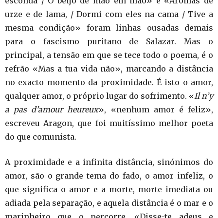
esconda / O beijo de mão em mão» e «Aromas de
urze e de lama, / Dormi com eles na cama / Tive a
mesma condição» foram linhas ousadas demais
para o fascismo puritano de Salazar. Mas o
principal, a tensão em que se tece todo o poema, é o
refrão «Mas a tua vida não», marcando a distância
no exacto momento da proximidade. É isto o amor,
qualquer amor, o próprio lugar do sofrimento. «
Il n’y
a pas d’amour heureux
», «nenhum amor é feliz»,
escreveu Aragon, que foi muitíssimo melhor poeta
do que comunista.
A proximidade e a infinita distância, sinónimos do
amor, são o grande tema do fado, o amor infeliz, o
que significa o amor e a morte, morte imediata ou
adiada pela separação, e aquela distância é o mar e o
marinheiro que o percorre. «Disse-te adeus e