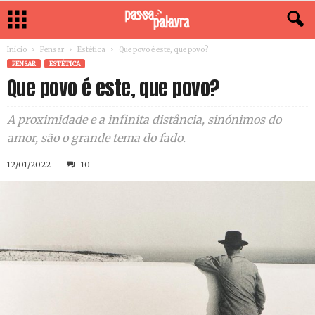
Início
Pensar
Estética
Que povo é este, que povo?
PENSAR
ESTÉTICA
Que povo é este, que povo?
A proximidade e a infinita distância, sinónimos do
amor, são o grande tema do fado.
12/01/2022
10