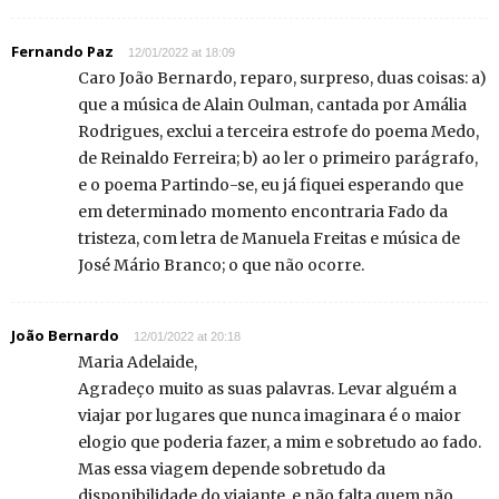
Fernando Paz
12/01/2022 at 18:09
Caro João Bernardo, reparo, surpreso, duas coisas: a)
que a música de Alain Oulman, cantada por Amália
Rodrigues, exclui a terceira estrofe do poema Medo,
de Reinaldo Ferreira; b) ao ler o primeiro parágrafo,
e o poema Partindo-se, eu já fiquei esperando que
em determinado momento encontraria Fado da
tristeza, com letra de Manuela Freitas e música de
José Mário Branco; o que não ocorre.
João Bernardo
12/01/2022 at 20:18
Maria Adelaide,
Agradeço muito as suas palavras. Levar alguém a
viajar por lugares que nunca imaginara é o maior
elogio que poderia fazer, a mim e sobretudo ao fado.
Mas essa viagem depende sobretudo da
disponibilidade do viajante, e não falta quem não