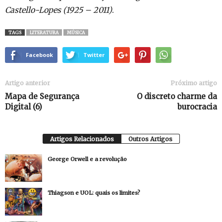
Castello-Lopes (1925 – 2011)
.
TAGS
LITERATURA
MÚSICA
Facebook
Twitter
Artigo anterior
Próximo artigo
Mapa de Segurança
O discreto charme da
Digital (6)
burocracia
Artigos Relacionados
Outros Artigos
George Orwell e a revolução
Thiagson e UOL: quais os limites?