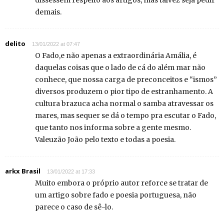
dissessem respeito aos artigos, mas talvez seja pedir
demais.
delito
13/01/2022 at 07:47
O Fado,e não apenas a extraordinária Amália, é
daquelas coisas que o lado de cá do além mar não
conhece, que nossa carga de preconceitos e “ismos”
diversos produzem o pior tipo de estranhamento. A
cultura brazuca acha normal o samba atravessar os
mares, mas sequer se dá o tempo pra escutar o Fado,
que tanto nos informa sobre a gente mesmo.
Valeuzão João pelo texto e todas a poesia.
arkx Brasil
13/01/2022 at 17:33
Muito embora o próprio autor reforce se tratar de
um artigo sobre fado e poesia portuguesa, não
parece o caso de sê-lo.