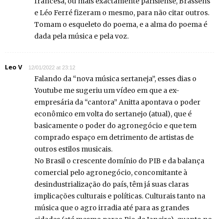
francesa, ou mais exactamente parisiense, Brassens
e Léo Ferré fizeram o mesmo, para não citar outros.
Tomam o esqueleto do poema, e a alma do poema é
dada pela música e pela voz.
Leo V
12/01/2022 at 23:12
Falando da “nova música sertaneja”, esses dias o
Youtube me sugeriu um vídeo em que a ex-
empresária da “cantora” Anitta apontava o poder
econômico em volta do sertanejo (atual), que é
basicamente o poder do agronegócio e que tem
comprado espaço em detrimento de artistas de
outros estilos musicais.
No Brasil o crescente domínio do PIB e da balança
comercial pelo agronegócio, concomitante à
desindustrialização do país, têm já suas claras
implicações culturais e políticas. Culturais tanto na
música que o agro irradia até para as grandes