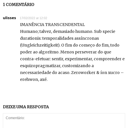
1 COMENTÁRIO
ulisses
17/02/2022 at 12:02
IMANÊNCIA TRANSCENDENTAL
Humano; talvez, demasiado humano. Sub specie
durationis: temporalidades assíncronas
(Ungleichzeitigkeit). O fim do começo do fim, todo
poder ao algoritmo. Menos perseverar do que
contra-efetuar: sentir, experimentar, compreender e
esquizopragmatizar, customizando a
necessariedade do acaso. Zeroworker & íon xucro –
erehwon, axé.
DEIXE UMA RESPOSTA