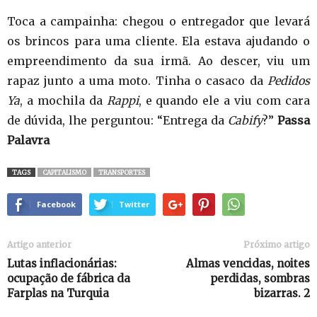
Toca a campainha: chegou o entregador que levará
os brincos para uma cliente. Ela estava ajudando o
empreendimento da sua irmã. Ao descer, viu um
rapaz junto a uma moto. Tinha o casaco da
Pedidos
Ya
, a mochila da
Rappi
, e quando ele a viu com cara
de dúvida, lhe perguntou: “Entrega da
Cabify
?”
Passa
Palavra
TAGS
CAPITALISMO
TRANSPORTES
Facebook
Twitter
Artigo anterior
Próximo artigo
Lutas inflacionárias:
Almas vencidas, noites
ocupação de fábrica da
perdidas, sombras
Farplas na Turquia
bizarras. 2