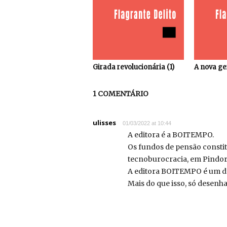
Girada revolucionária (1)
A nova ge
1 COMENTÁRIO
ulisses
01/03/2022 at 10:44
A editora é a BOITEMPO.
Os fundos de pensão constit
tecnoburocracia, em Pindo
A editora BOITEMPO é um dos
Mais do que isso, só desen