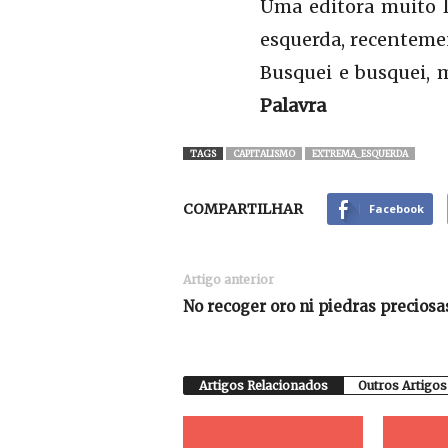
Uma editora muito l
esquerda, recentemen
Busquei e busquei, 
Palavra
TAGS
CAPITALISMO
EXTREMA_ESQUERDA
COMPARTILHAR
Facebook
Artigo anterior
No recoger oro ni piedras preciosa
Artigos Relacionados
Outros Artigos