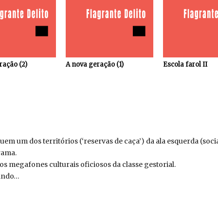
ração (2)
A nova geração (1)
Escola farol II
uem um dos territórios (‘reservas de caça’) da ala esquerda (so
rama.
 megafones culturais oficiosos da classe gestorial.
hando…