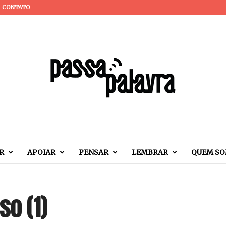
CONTATO
R
APOIAR
PENSAR
LEMBRAR
QUEM S
so (1)