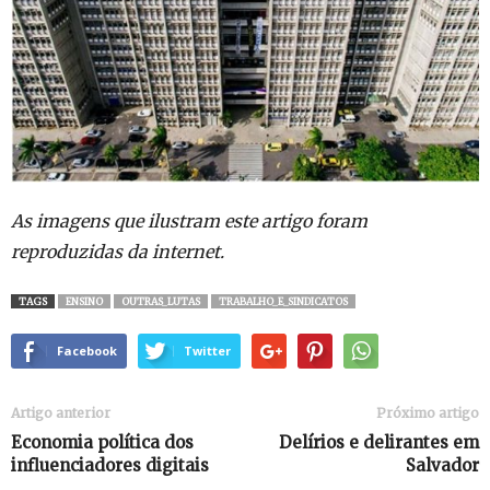
As imagens que ilustram este artigo foram
reproduzidas da internet.
TAGS
ENSINO
OUTRAS_LUTAS
TRABALHO_E_SINDICATOS
Facebook
Twitter
Artigo anterior
Próximo artigo
Economia política dos
Delírios e delirantes em
influenciadores digitais
Salvador