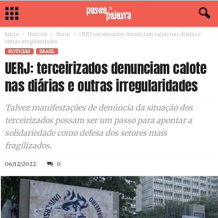
Início
Noticiar
Brasil
UERJ: terceirizados denunciam calote nas diárias e
outras irregularidades
NOTICIAR
BRASIL
UERJ: terceirizados denunciam calote
nas diárias e outras irregularidades
Talvez manifestações de denúncia da situação dos
terceirizados possam ser um passo para apontar a
solidariedade como defesa dos setores mais
fragilizados.
06/12/2022
0