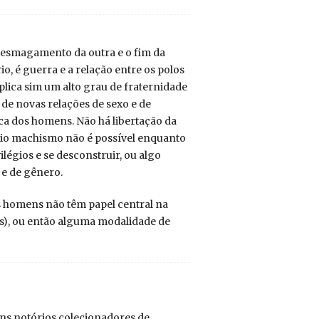
o esmagamento da outra e o fim da
o, é guerra e a relação entre os polos
plica sim um alto grau de fraternidade
 de novas relações de sexo e de
ica dos homens. Não há libertação da
rio machismo não é possível enquanto
égios e se desconstruir, ou algo
 e de gênero.
os homens não têm papel central na
s), ou então alguma modalidade de
guns notórios colecionadores de