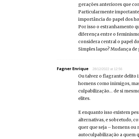
gerações anteriores que c
Particularmente importante s
importância do papel dos ho
Por isso o estranhamento que
diferença entre o feminism
considera central o papel d
Simples lapso? Mudança de p
Fagner Enrique
28/12/2022 at 12:56
Ou talvez o flagrante delito
homens como inimigos, mas 
culpabilização… de si mesm
elites.
E enquanto isso existem pes
alternativas, e sobretudo,
quer que seja – homens ou 
autoculpabilização a quem q