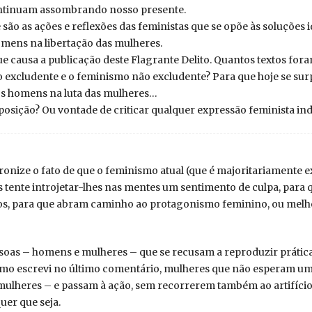
ontinuam assombrando nosso presente.
ão as ações e reflexões das feministas que se opõe às soluções id
mens na libertação das mulheres.
 causa a publicação deste Flagrante Delito. Quantos textos foram
o excludente e o feminismo não excludente? Para que hoje se s
os homens na luta das mulheres…
osição? Ou vontade de criticar qualquer expressão feminista i
 ironize o fato de que o feminismo atual (que é majoritariamente 
tente introjetar-lhes nas mentes um sentimento de culpa, para 
os, para que abram caminho ao protagonismo feminino, ou melho
soas – homens e mulheres – que se recusam a reproduzir prátic
 como escrevi no último comentário, mulheres que não esperam 
mulheres – e passam à ação, sem recorrerem também ao artifíci
uer que seja.