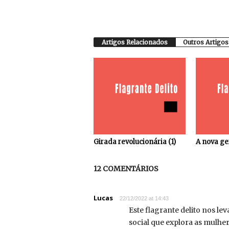
Artigos Relacionados
Outros Artigos
Girada revolucionária (1)
A nova ge
12 COMENTÁRIOS
Lucas
22/12/2022 at 14:43
Este flagrante delito nos l
social que explora as mulhe