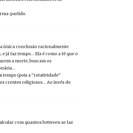
orma-partido.
e a única conclusão racionalmente
, e já faz tempo… Ela é como a fé que o
tarem a morte, buscam os
ionária…
 tempo (pois a “rotatividade”
os crentes religiosos… Ao invés do
alcular com quantos between se faz