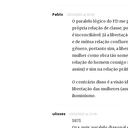
Pablo
23/12/2022 at 05:09
O paralelo lógico do FD me 
própria relação de classe, p
é inconciliável. Já a libert
e de mútua relação confluent
gênero, portanto sim, a lib
mulher como obra tão somen
relação do homem consigo me
assim) e sim na relação prát
O contrário disso é a visão
libertação das mulheres (as
iluminismo.
ulisses
23/12/2022 at 13:49
1871
Ora, pois: paralelo diagonal