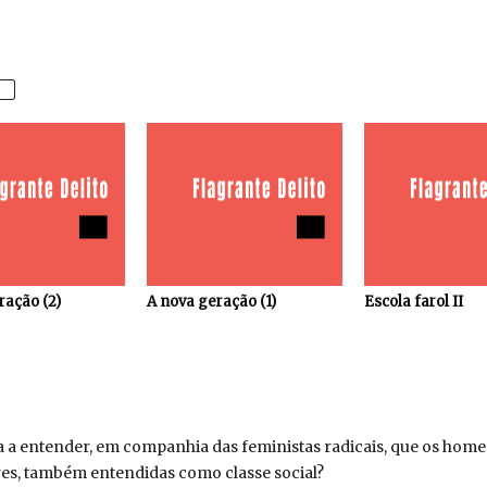
ração (2)
A nova geração (1)
Escola farol II
eva a entender, em companhia das feministas radicais, que os ho
res, também entendidas como classe social?