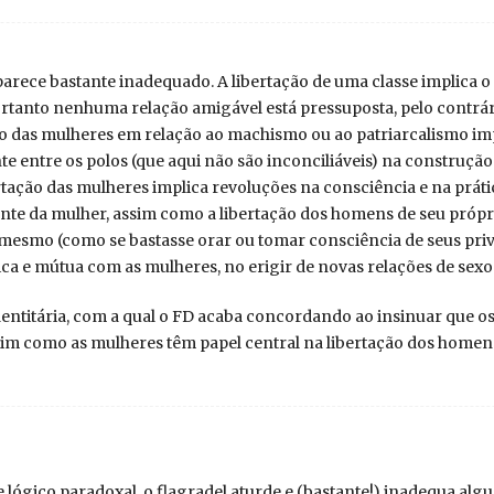
parece bastante inadequado. A libertação de uma classe implica 
ortanto nenhuma relação amigável está pressuposta, pelo contrári
ação das mulheres em relação ao machismo ou ao patriarcalismo im
e entre os polos (que aqui não são inconciliáveis) na construção
ertação das mulheres implica revoluções na consciência e na prát
te da mulher, assim como a libertação dos homens de seu próp
smo (como se bastasse orar ou tomar consciência de seus privil
ica e mútua com as mulheres, no erigir de novas relações de sexo
 identitária, com a qual o FD acaba concordando ao insinuar que 
sim como as mulheres têm papel central na libertação dos homen
 e lógico paradoxal, o flagradel aturde e (bastante!) inadequa al