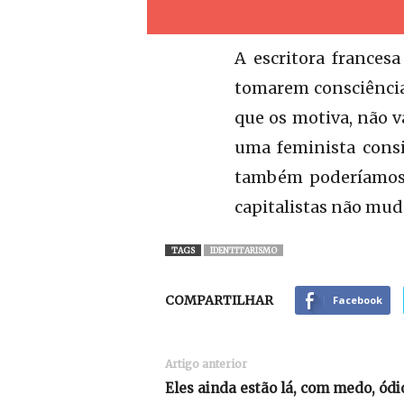
A escritora frances
tomarem consciência
que os motiva, não v
uma feminista consi
também poderíamos d
capitalistas não mud
TAGS
IDENTITARISMO
COMPARTILHAR
Facebook
Artigo anterior
Eles ainda estão lá, com medo, ódi