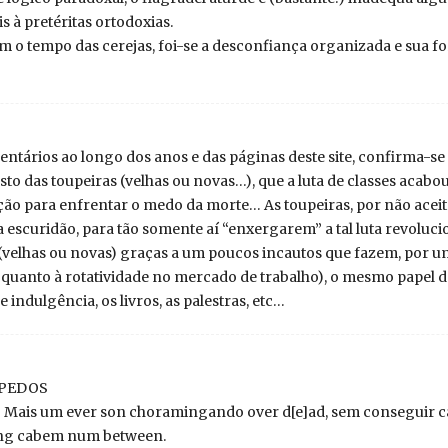
 à pretéritas ortodoxias.
om o tempo das cerejas, foi-se a desconfiança organizada e sua f
entários ao longo dos anos e das páginas deste site, confirma-s
to das toupeiras (velhas ou novas…), que a luta de classes acabou
ção para enfrentar o medo da morte… As toupeiras, por não acei
 escuridão, para tão somente aí “enxergarem” a tal luta revoluc
(velhas ou novas) graças a um poucos incautos que fazem, por um
a quanto à rotatividade no mercado de trabalho), o mesmo papel d
e indulgência, os livros, as palestras, etc…
ÍPEDOS
o! Mais um ever son choramingando over d[e]ad, sem conseguir c
ng cabem num between.