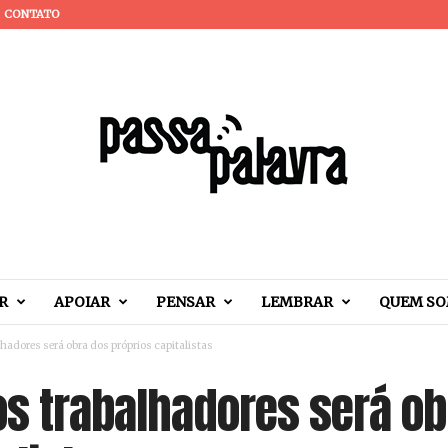
CONTATO
R
APOIAR
PENSAR
LEMBRAR
QUEM S
lhadores será obra dos próprios capitalistas
os trabalhadores será o