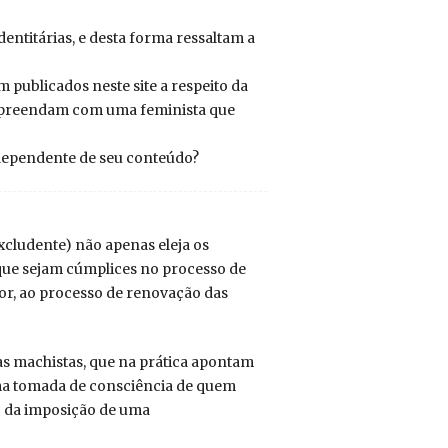
entitárias, e desta forma ressaltam a
 publicados neste site a respeito da
urpreendam com uma feminista que
ndependente de seu conteúdo?
excludente) não apenas eleja os
que sejam cúmplices no processo de
r, ao processo de renovação das
as machistas, que na prática apontam
uma tomada de consciência de quem
o da imposição de uma