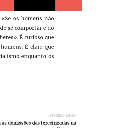
u: «Se os homens não
de se comportar e do
heres». É curioso que
 homens. É claro que
cialismo enquanto os
Próximo artigo
a as demissões das terceirizadas na