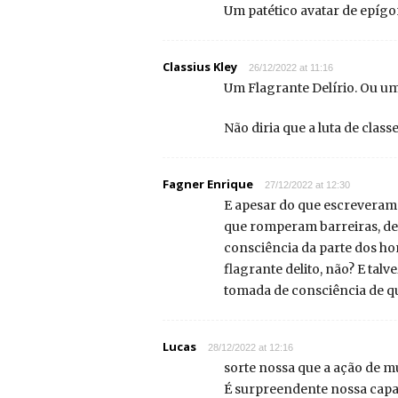
Um patético avatar de epígon
Classius Kley
26/12/2022 at 11:16
Um Flagrante Delírio. Ou um 
Não diria que a luta de class
Fagner Enrique
27/12/2022 at 12:30
E apesar do que escreveram 
que romperam barreiras, d
consciência da parte dos hom
flagrante delito, não? E tal
tomada de consciência de q
Lucas
28/12/2022 at 12:16
sorte nossa que a ação de mu
É surpreendente nossa capac