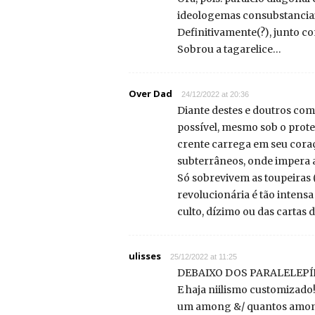
ideologemas consubstanciais
Definitivamente(?), junto c
Sobrou a tagarelice…
Over Dad
24/12/2022 at 20:36
Diante destes e doutros com
possível, mesmo sob o protes
crente carrega em seu cora
subterrâneos, onde impera a
Só sobrevivem as toupeiras 
revolucionária é tão intens
culto, dízimo ou das cartas d
ulisses
25/12/2022 at 11:25
DEBAIXO DOS PARALELEP
E haja niilismo customizad
um among &/ quantos amo