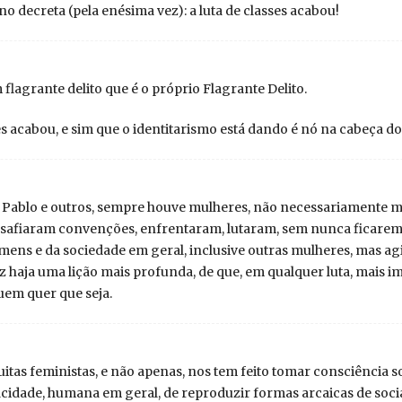
o decreta (pela enésima vez): a luta de classes acabou!
flagrante delito que é o próprio Flagrante Delito.
es acabou, e sim que o identitarismo está dando é nó na cabeça dos
Pablo e outros, sempre houve mulheres, não necessariamente mil
esafiaram convenções, enfrentaram, lutaram, sem nunca ficare
ens e da sociedade em geral, inclusive outras mulheres, mas agi
vez haja uma lição mais profunda, de que, em qualquer luta, mais
uem quer que seja.
itas feministas, e não apenas, nos tem feito tomar consciência s
idade, humana em geral, de reproduzir formas arcaicas de sociab