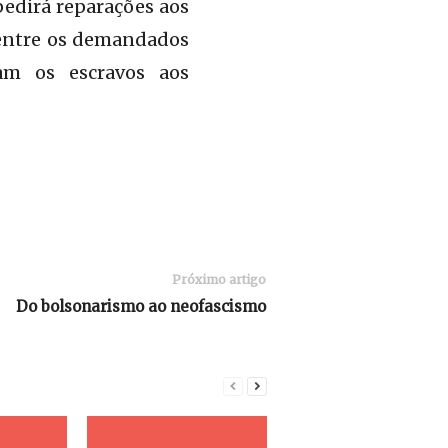
pedirá reparações aos
 entre os demandados
ram os escravos aos
Próximo artigo
Do bolsonarismo ao neofascismo