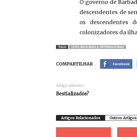
O governo de Barbado
descendentes de sen
os descendentes do
colonizadores da il
TAGS
GOVS_NACIONAIS_E_INTERNACIONAIS
COMPARTILHAR
Facebook
Artigo anterior
Bestializados?
Artigos Relacionados
Outros Artigos