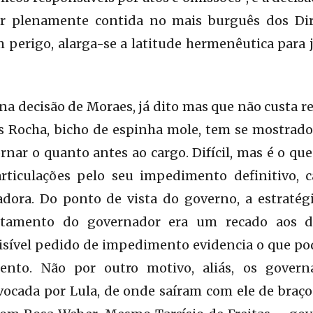
tar plenamente contida no mais burguês dos Di
 perigo, alarga-se a latitude hermenêutica para j
a decisão de Moraes, já dito mas que não custa re
is Rocha, bicho de espinha mole, tem se mostrado
ornar o quanto antes ao cargo. Difícil, mas é o qu
rticulações pelo seu impedimento definitivo, 
adora. Do ponto de vista do governo, a estratég
astamento do governador era um recado aos d
visível pedido de impedimento evidencia o que p
ento. Não por outro motivo, aliás, os governa
vocada por Lula, de onde saíram com ele de braç