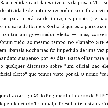
. São medidas cautelares diversas da prisão: VI – 
 de atividade de natureza econômica ou financeir
zação para a prática de infrações penais;”) e nã
e, no caso de Ibaneis Rocha, é que esta parece ser
vo contra um governador eleito — mas, conv
ebram tudo, ao mesmo tempo, no Planalto, STF 
em: Ibaneis Rocha não foi impedido de uma vez po
mandato suspenso por 90 dias. Basta olhar para 
o qualquer discussão sobre “um oficial não elei
cial eleito” que temos visto por aí. O nome “cau
que diz o artigo 43 do Regimento Interno do STF: 
 dependência do Tribunal, o Presidente instaurará 