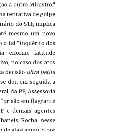
ção a outro Ministro.”
ma tentativa de golpe
nário do STF, implica
, até mesmo um novo
o o tal “inquérito dos
ia enorme latitude
vo, no caso dos atos
sa decisão
ultra petita
) se deu em seguida a
ral da PF, Assessoria
“prisão em flagrante
 DF e demais agentes
Ibaneis Rocha nesse
ão de afastamento por