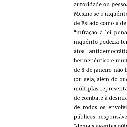
autoridade ou pessoa 
Mesmo se o inquérito
de Estado como a de 
“infração à lei pe
inquérito poderia ter
atos antidemocrát
hermenêutica e muit
de 8 de janeiro não 
(ou seja, além do qu
múltiplas representa
de combate à desinf
de todos os envolv
públicos responsáv
“demais agentes públ