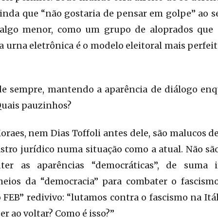
ainda que “não gostaria de pensar em golpe” ao s
algo menor, como um grupo de aloprados que 
 a urna eletrônica é o modelo eleitoral mais perfe
 de sempre, mantendo a aparência de diálogo e
Quais pauzinhos?
raes, nem Dias Toffoli antes dele, são malucos d
stro jurídico numa situação como a atual. Não sã
r as aparências “democráticas”, de suma 
eios da “democracia” para combater o fascismo.
o FEB” redivivo: “lutamos contra o fascismo na Itá
r ao voltar? Como é isso?”