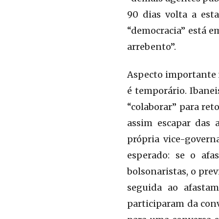
90 dias volta a es
“democracia” está em
arrebento”.
Aspecto importante n
é temporário. Ibane
“colaborar” para ret
assim escapar das a
própria vice-govern
esperado: se o af
bolsonaristas, o pre
seguida ao afastam
participaram da con