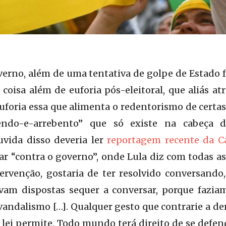
verno, além de uma tentativa de golpe de Estado 
coisa além de euforia pós-eleitoral, que aliás at
uforia essa que alimenta o redentorismo de certa
do-e-arrebento” que só existe na cabeça de
vida disso deveria ler
reportagem recente da Ca
r “contra o governo”, onde Lula diz com todas as 
tervenção, gostaria de ter resolvido conversando
vam dispostas sequer a conversar, porque fazia
andalismo […]. Qualquer gesto que contrarie a d
 lei permite. Todo mundo terá direito de se def