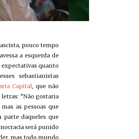
fascista, pouco tempo
ravessa a esquerda de
s expectativas quanto
sses sebastianistas
rta Capital
, que não
letras: “Não gostaria
, mas as pessoas que
m parte daqueles que
emocracia será punido
ender, mas todo mundo