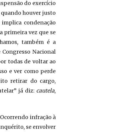
suspensão do exercício
a quando houver justo
o implica condenação
 a primeira vez que se
enhamos, também é a
e Congresso Nacional
r todas de voltar ao
isso e ver como perde
to retirar do cargo,
telar” já diz:
cautela
,
“Ocorrendo infração à
inquérito, se envolver