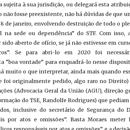
sujeita à sua jurisdição, ou delegará esta atribui
 não fosse preexistente, não há dúvidas de que u
8 de janeiro, envolvendo destruição de todo o ple
nal na sede ou dependência” do STF. Com isso
 sido aberto de ofício, se já não estivesse em curs
icos”. Se para abri-lo em 2020 foi necessár
a “boa vontade” para enquadrá-lo nesse dispositi
há muito o que interpretar, ainda mais quando es
e foi originalmente pedido, algo raro no Direito
ções (Advocacia Geral da União (AGU), direção ge
ormação do TSE, Randolfe Rodrigues) que pediam 
idos, inclusive do secretário de Segurança do
eis por atos e omissões”. Basta Moraes meter 
icos responsáveis por atos e omissões”, e a decis