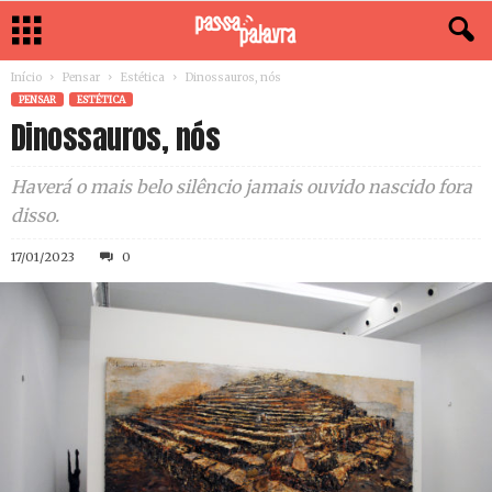
Início
Pensar
Estética
Dinossauros, nós
PENSAR
ESTÉTICA
Dinossauros, nós
Haverá o mais belo silêncio jamais ouvido nascido fora
disso.
17/01/2023
0