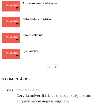
Africanos contra africanos
Entretanto, em África…
O bom militante
Que loucura
2 COMENTÁRIOS
ulisses
22/04/2023 at 08:17
Corveia universitária ou um copo d’água e um
boquete não se nega a ninguém.