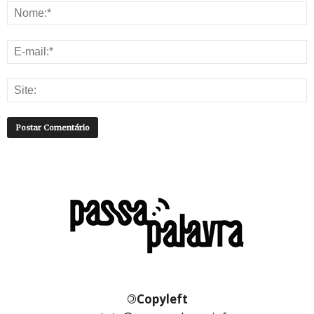
©
Copyleft