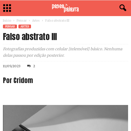
Início
Pensar
Artes
Falso abstrato III
PENSAR
ARTES
Falso abstrato III
Fotografias produzidas com celular [telemóvel] básico. Nenhuma
delas passou por edição posterior.
11/05/2023
2
Por Cridom