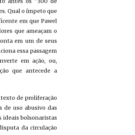
to antes os “300 de
es. Qual o ímpeto que
ficente em que Pawel
alores que ameaçam o
 conta em um de seus
nciona essa passagem
nverte em ação, ou,
ação que antecede a
exto de proliferação
s de uso abusivo das
 ideais bolsonaristas
disputa da circulação