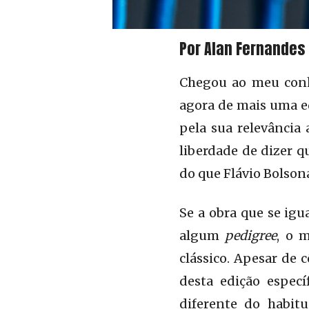
Por Alan Fernandes
Chegou ao meu conh
agora de mais uma ed
pela sua relevância
liberdade de dizer 
Imagem por: Khashayar Kouchpeydeh
do que Flávio Bolson
Se a obra que se igu
algum
pedigree
, o 
clássico. Apesar de 
desta edição espec
diferente do habit