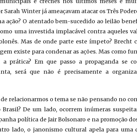
 municipais e creches nos últimos meses e mui
por Sarah Winter já ameaçavam atacar os Três Poder
 na ação? O atentado bem-sucedido ao leilão bene
omo uma investida implacável contra aqueles v
olonês. Mas de onde parte este ímpeto? Brecht
gem existe para condenar as ações. Mas como fu
a a prática? Em que passo a propaganda se co
nta, será que não é precisamente a organiz
 de relacionarmos o tema se não pensando no cont
no Brasil? De um lado, ocorrem inúmeras suspeita
panha política de Jair Bolsonaro e na promoção dos
utro lado, o janonismo cultural apela para uma 