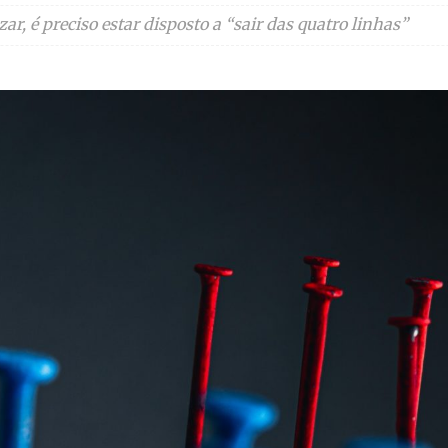
zar, é preciso estar disposto a “sair das quatro linhas”