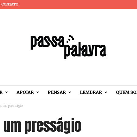
CONTATO
R
APOIAR
PENSAR
LEMBRAR
QUEM S
o: um presságio
: um presságio