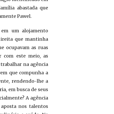
amília abastada que
camente Pawel.
ia em um alojamento
direita que mantinha
que ocupavam as ruas
ar com este meio, as
 trabalhar na agência
ovem que compunha a
ente, rendendo-lhe a
ia, em busca de seus
ocialmente? A agência
 aposta nos talentos