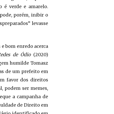
o é verde e amarelo.
pode, porém, inibir o
espreparados” levasse
s e bom enredo acerca
edes de Ódio
(2020)
igem humilde Tomasz
ias de um prefeito em
m favor dos direitos
ial, podem ser memes,
cheque a campanha de
culdade de Direito em
lágio identificado em