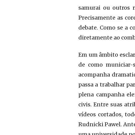
samurai ou outros r
Precisamente as core
debate. Como se a co
diretamente ao comba
Em um âmbito esclare
de como municiar-
acompanha dramatic
passa a trabalhar pa
plena campanha elei
civis. Entre suas at
vídeos cortados, to
Rudnicki Pawel. Ante
uma universidade pol