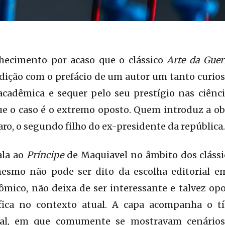
ecimento por acaso que o clássico
Arte da Guer
ição com o prefácio de um autor um tanto curios
 acadêmica e sequer pelo seu prestígio nas ciên
que o caso é o extremo oposto. Quem introduz a 
aro, o segundo filho do ex-presidente da república.
ala ao
Príncipe
de Maquiavel no âmbito dos clássi
mesmo não pode ser dito da escolha editorial 
cômico, não deixa de ser interessante e talvez o
ífica no contexto atual. A capa acompanha o 
ual, em que comumente se mostravam cenários