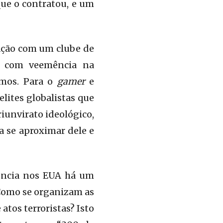
ue o contratou, e um
ação com um clube de
ê com veemência na
emos. Para o
gamer
e
lites globalistas que
iunvirato ideológico,
a se aproximar dele e
uência nos EUA há um
 Como se organizam as
atos terroristas? Isto