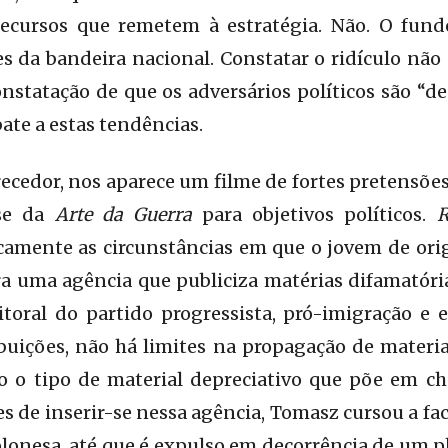
ecursos que remetem à estratégia. Não. O fund
s da bandeira nacional. Constatar o ridículo não 
nstatação de que os adversários políticos são “d
te a estas tendências.
cedor, nos aparece um filme de fortes pretensõe
se da
Arte da Guerra
para objetivos políticos.
R
amente as circunstâncias em que o jovem de or
ra uma agência que publiciza matérias difamatór
toral do partido progressista, pró-imigração e e
ribuições, não há limites na propagação de mater
do o tipo de material depreciativo que põe em 
s de inserir-se nessa agência, Tomasz cursou a fa
onesa, até que é expulso em decorrência de um p