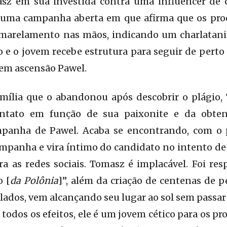
z em sua investida contra uma influencer de c
 uma campanha aberta em que afirma que os pro
marelamento nas mãos, indicando um charlatani
 e o jovem recebe estrutura para seguir de perto 
 em ascensão Pawel.
mília que o abandonou após descobrir o plágio,
ntato em função de sua paixonite e da obte
ampanha de Pawel. Acaba se encontrando, com o
mpanha e vira íntimo do candidato no intento de
a as redes sociais. Tomasz é implacável. Foi re
o [
da Polônia
]”, além da criação de centenas de pe
 lados, vem alcançando seu lugar ao sol sem passa
a todos os efeitos, ele é um jovem cético para os 