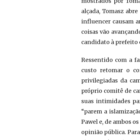
mostrados por Tomas
alçada, Tomasz abre
influencer causam a
coisas vão avançando
candidato à prefeito
Ressentido com a fa
custo retomar o co
privilegiadas da c
próprio comitê de ca
suas intimidades par
“parem a islamizaçã
Pawel e, de ambos os
opinião pública. Par