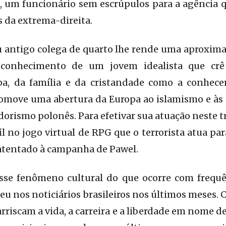
, um funcionário sem escrúpulos para a agência q
s da extrema-direita.
 antigo colega de quarto lhe rende uma aproxim
 conhecimento de um jovem idealista que cr
pa, da família e da cristandade como a conhec
omove uma abertura da Europa ao islamismo e às e
rismo polonês. Para efetivar sua atuação neste tr
l no jogo virtual de RPG que o terrorista atua par
 atentado à campanha de Pawel.
r esse fenômeno cultural do que ocorre com freq
eu nos noticiários brasileiros nos últimos meses.
arriscam a vida, a carreira e a liberdade em nome de 