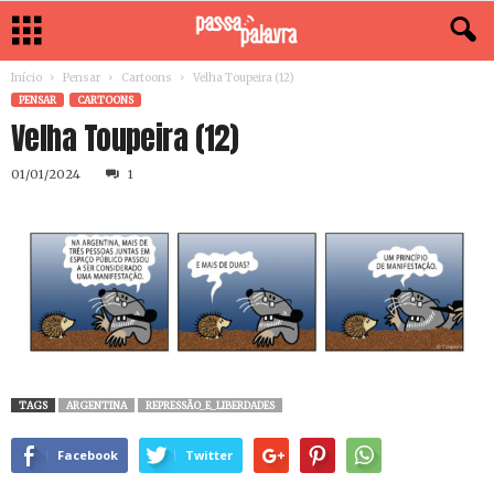
Início
Pensar
Cartoons
Velha Toupeira (12)
PENSAR
CARTOONS
Velha Toupeira (12)
01/01/2024
1
TAGS
ARGENTINA
REPRESSÃO_E_LIBERDADES
Facebook
Twitter