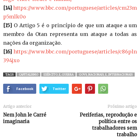
[14]
https://www.bbc.com/portuguese/articles/cm23m
p5mlk0o
[15]
O Artigo 5 é o princípio de que um ataque a um
membro da Otan representa um ataque a todas as
nações da organização.
[16]
https://www.bbc.com/portuguese/articles/c86pln
394jxo
TAGS
CAPITALISMO
EXÉRCITO_E_GUERRA
GOVS_NACIONAIS_E_INTERNACIONAIS
Facebook
Twitter
Artigo anterior
Próximo artigo
Nem John le Carré
Periferias, reprodução e
imaginaria
política entre os
trabalhadores sem
trabalho