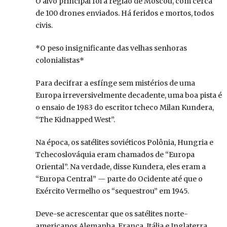
O alvo principal foi a região de Moscou, com cerca
de 100 drones enviados. Há feridos e mortos, todos
civis.
*O peso insignificante das velhas senhoras
colonialistas*
Para decifrar a esfínge sem mistérios de uma
Europa irreversivelmente decadente, uma boa pista é
o ensaio de 1983 do escritor tcheco Milan Kundera,
“The Kidnapped West”.
Na época, os satélites soviéticos Polônia, Hungria e
Tchecoslováquia eram chamados de “Europa
Oriental”. Na verdade, disse Kundera, eles eram a
“Europa Central” — parte do Ocidente até que o
Exército Vermelho os “sequestrou” em 1945.
Deve-se acrescentar que os satélites norte-
americanos Alemanha, França, Itália e Inglaterra