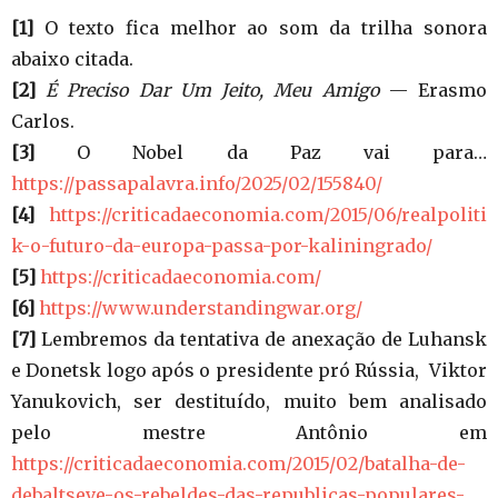
[1]
O texto fica melhor ao som da trilha sonora
abaixo citada.
[2]
É Preciso Dar Um Jeito, Meu Amigo
— Erasmo
Carlos.
[3]
O Nobel da Paz vai para…
https://passapalavra.info/2025/02/155840/
[4]
https://criticadaeconomia.com/2015/06/realpoliti
k-o-futuro-da-europa-passa-por-kaliningrado/
[5]
https://criticadaeconomia.com/
[6]
https://www.understandingwar.org/
[7]
Lembremos da tentativa de anexação de Luhansk
e Donetsk logo após o presidente pró Rússia, Viktor
Yanukovich, ser destituído, muito bem analisado
pelo mestre Antônio em
https://criticadaeconomia.com/2015/02/batalha-de-
debaltseve-os-rebeldes-das-republicas-populares-