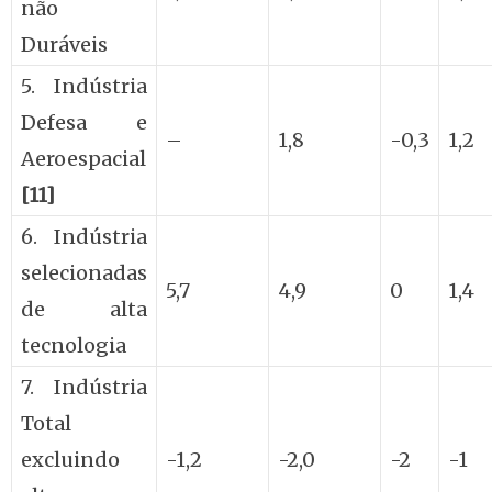
não
Duráveis
5. Indústria
Defesa e
–
1,8
-0,3
1,2
Aeroespacial
[11]
6. Indústria
selecionadas
5,7
4,9
0
1,4
de alta
tecnologia
7. Indústria
Total
excluindo
-1,2
-2,0
-2
-1