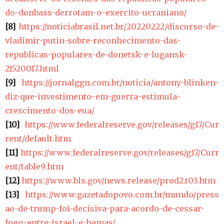
do-donbass-derrotam-o-exercito-ucraniano/
[8]
https://noticiabrasil.net.br/20220222/discurso-de-
vladimir-putin-sobre-reconhecimento-das-
republicas-populares-de-donetsk-e-lugansk-
21520017.html
[9]
https://jornalggn.com.br/noticia/antony-blinken-
diz-que-investimento-em-guerra-estimula-
crescimento-dos-eua/
[10]
https://www.federalreserve.gov/releases/g17/Cur
rent/default.htm
[11]
https://www.federalreserve.gov/releases/g17/Curr
ent/table9.htm
[12]
https://www.bls.gov/news.release/prod2.t03.htm
[13]
https://www.gazetadopovo.com.br/mundo/press
ao-de-trump-foi-decisiva-para-acordo-de-cessar-
fogo-entre-israel-e-hamas/