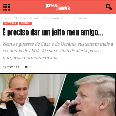
Início
Noticiar
Mundo
É preciso dar um jeito meu amigo…
NOTICIAR
MUNDO
É preciso dar um jeito meu amigo…
Nem as guerras de Gaza e da Ucrânia sustentam mais a
economia dos EUA. Aí está o sinal de alerta para a
burguesia norte-americana.
08/03/2025
1