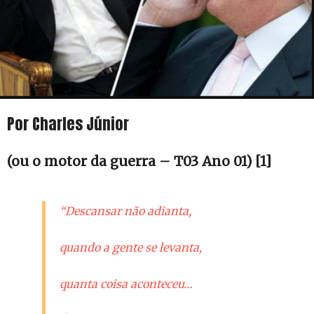
Por Charles Júnior
(ou o motor da guerra – T03 Ano 01)
[1]
“Descansar não adianta,
quando a gente se levanta,
quanta coisa aconteceu…