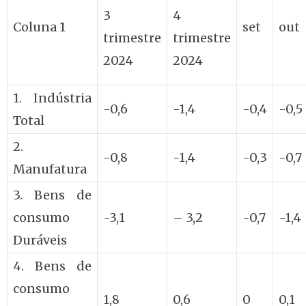
3
4
Coluna 1
set
out
trimestre
trimestre
2024
2024
1. Indústria
-0,6
-1,4
-0,4
-0,5
Total
2.
-0,8
-1,4
-0,3
-0,7
Manufatura
3. Bens de
consumo
-3,1
– 3,2
-0,7
-1,4
Duráveis
4. Bens de
consumo
1,8
0,6
0
0,1