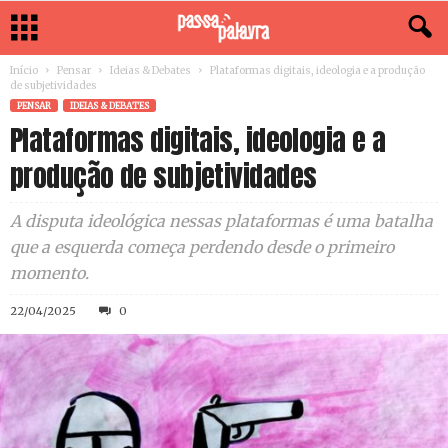
Início
Pensar
Ideias & Debates
Plataformas digitais, ideologia e a produção
de subjetividades
PENSAR
IDEIAS & DEBATES
Plataformas digitais, ideologia e a
produção de subjetividades
A disputa ideológica nessas plataformas é uma batalha
que a esquerda começa perdendo desde o primeiro
momento.
22/04/2025
0