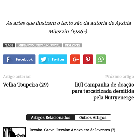
As artes que ilustram o texto são da autoria de
Ayshia
Müezzin (1986-).
TAGS
MÍDIA/COMUNICAÇÃO_SOCIAL
REFLEXÕES
Facebook
Twitter
Artigo anterior
Próximo artigo
Velha Toupeira (29)
[RJ] Campanha de doação
para terceirizada demitida
pela Nutryenerge
Artigos Relacionados
Outros Artigos
Revolta. Greve. Revolta: A nova era de levantes (7)