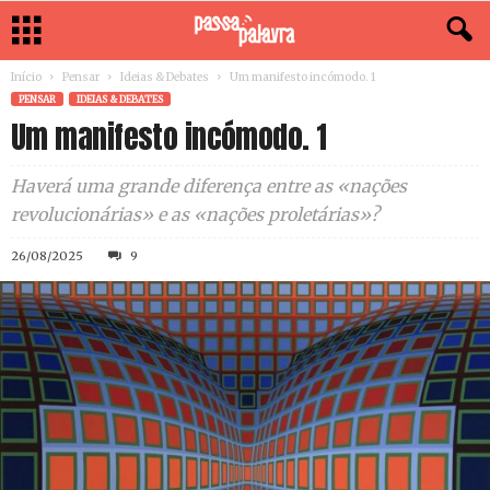
Início
Pensar
Ideias & Debates
Um manifesto incómodo. 1
PENSAR
IDEIAS & DEBATES
Um manifesto incómodo. 1
Haverá uma grande diferença entre as «nações
revolucionárias» e as «nações proletárias»?
26/08/2025
9