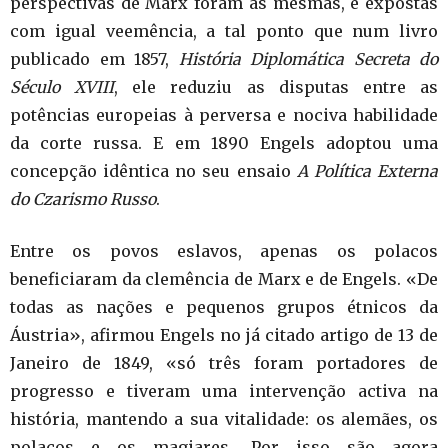
perspectivas de Marx foram as mesmas, e expostas
com igual veemência, a tal ponto que num livro
publicado em 1857,
História Diplomática Secreta do
Século XVIII
, ele reduziu as disputas entre as
potências europeias à perversa e nociva habilidade
da corte russa. E em 1890 Engels adoptou uma
concepção idêntica no seu ensaio
A Política Externa
do Czarismo Russo
.
Entre os povos eslavos, apenas os polacos
beneficiaram da clemência de Marx e de Engels. «De
todas as nações e pequenos grupos étnicos da
Áustria», afirmou Engels no já citado artigo de 13 de
Janeiro de 1849, «só três foram portadores de
progresso e tiveram uma intervenção activa na
história, mantendo a sua vitalidade: os alemães, os
polacos e os magiares. Por isso são agora