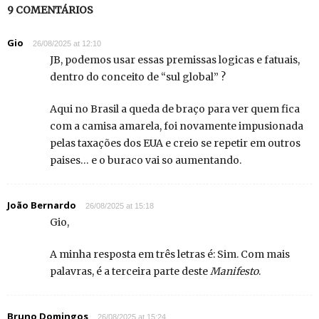
9 COMENTÁRIOS
Gio
26/08/2025 at 12:10
JB, podemos usar essas premissas logicas e fatuais,
dentro do conceito de “sul global” ?
Aqui no Brasil a queda de braço para ver quem fica
com a camisa amarela, foi novamente impusionada
pelas taxações dos EUA e creio se repetir em outros
paises… e o buraco vai so aumentando.
João Bernardo
26/08/2025 at 15:18
Gio,
A minha resposta em três letras é: Sim. Com mais
palavras, é a terceira parte deste
Manifesto
.
Bruno Domingos
26/08/2025 at 15:24