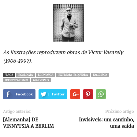
As ilustrações reproduzem obras de Victor Vasarely
(1906-1997)
.
TAGS
ECOLOGIA
ECONOMIA
EXTREMA_ESQUERDA
FASCISMO
IDENTITARISMO
MARXISMO
Facebook
Twitter
Artigo anterior
Próximo artigo
[Alemanha] DE
Invisíveis: um caminho,
VINNYTSIA A BERLIM
uma saída