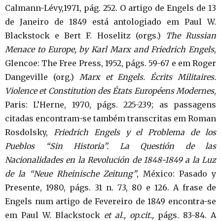
Calmann-Lévy,1971, pág. 252. O artigo de Engels de 13
de Janeiro de 1849 está antologiado em Paul W.
Blackstock e Bert F. Hoselitz (orgs.)
The Russian
Menace to Europe, by Karl Marx and Friedrich Engels
,
Glencoe: The Free Press, 1952, págs. 59-67 e em Roger
Dangeville (org.)
Marx et Engels. Écrits Militaires.
Violence et Constitution des États Européens Modernes
,
Paris: L’Herne, 1970, págs. 225-239; as passagens
citadas encontram-se também transcritas em Roman
Rosdolsky,
Friedrich Engels y el Problema de los
Pueblos “Sin Historia”. La Questión de las
Nacionalidades en la Revolución de 1848-1849 a la Luz
de la “Neue Rheinische Zeitung”
, México: Pasado y
Presente, 1980, págs. 31 n. 73, 80 e 126. A frase de
Engels num artigo de Fevereiro de 1849 encontra-se
em Paul W. Blackstock
et al., op.cit.,
págs. 83-84. A