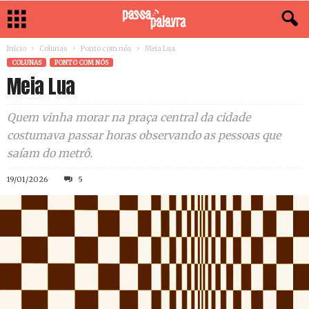
Início
Colunas
Ponto com nós
Meia Lua
COLUNAS
PONTO COM NÓS
Meia Lua
Quem vinha morar na praça central da cidade
costumava passar horas observando as pessoas que
saíam do metrô.
19/01/2026
5