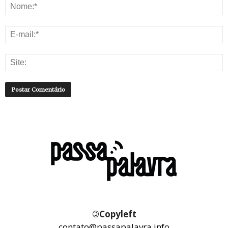
©
Copyleft
contato@passapalavra.info