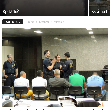
Epitáfio?
Está na h
AUTORAIS
Início
Lembrar
Autorais