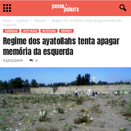
Início
Lembrar
Autorais
Regime dos ayatollahs tenta apagar memória da
esquerda
LEMBRAR
AUTORAIS
NOTICIAR
MUNDO
Regime dos ayatollahs tenta apagar
memória da esquerda
02/02/2009
0