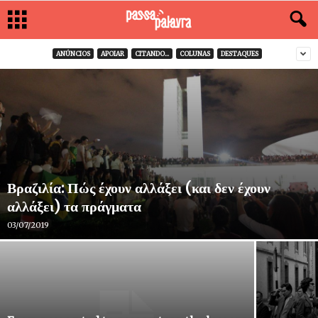
ANÚNCIOS
APOIAR
CITANDO...
COLUNAS
DESTAQUES
Βραζιλία: Πώς έχουν αλλάξει (και δεν έχουν
αλλάξει) τα πράγματα
03/07/2019