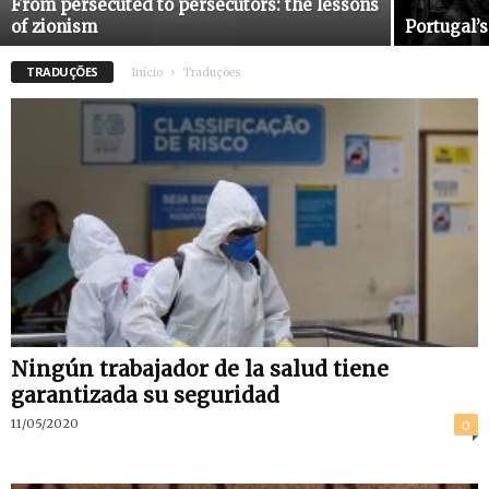
From persecuted to persecutors: the lessons
of zionism
Portugal’s
TRADUÇÕES
Início
Traduções
Ningún trabajador de la salud tiene
garantizada su seguridad
11/05/2020
0