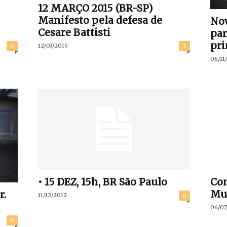
12 MARÇO 2015 (BR-SP)
Manifesto pela defesa de
Nov
Cesare Battisti
par
pri
12/03/2015
0
3
06/11
• 15 DEZ, 15h, BR São Paulo
Com
Mu
r.
11/12/2012
0
06/07
0