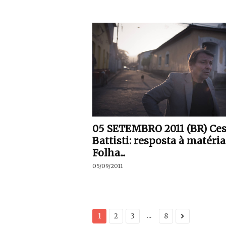
05 SETEMBRO 2011 (BR) Ces
Battisti: resposta à matéria
Folha...
05/09/2011
...
1
2
3
8