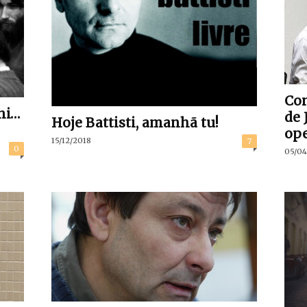
Con
ni…
de 
Hoje Battisti, amanhã tu!
ope
15/12/2018
7
0
05/04