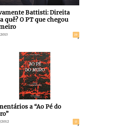
amente Battisti: Direita
a quê? O PT que chegou
meiro
/2013
19
entários a “Ao Pé do
ro”
/2012
0