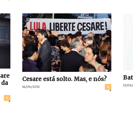
are
Bat
Cesare está solto. Mas, e nós?
 da
11/06
14/06/2011
8
0