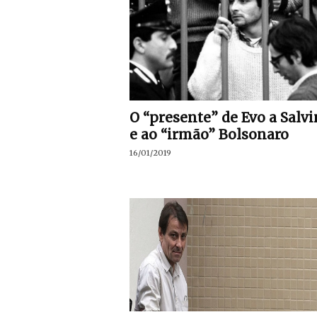
O “presente” de Evo a Salvi
e ao “irmão” Bolsonaro
16/01/2019