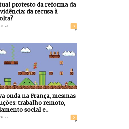
tual protesto da reforma da
vidência: da recusa à
olta?
/2023
0
a onda na França, mesmas
uções: trabalho remoto,
lamento social e...
/2022
0