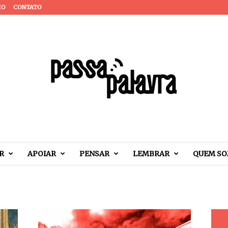
IO
CONTATO
R
APOIAR
PENSAR
LEMBRAR
QUEM S