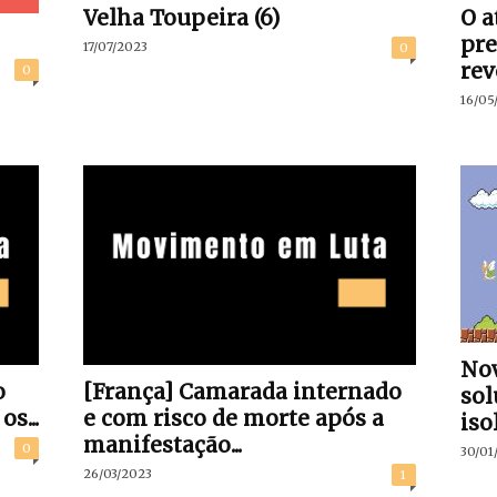
Velha Toupeira (6)
O a
pre
17/07/2023
0
rev
0
16/05
Nov
o
[França] Camarada internado
sol
s...
e com risco de morte após a
iso
manifestação...
0
30/01
26/03/2023
1