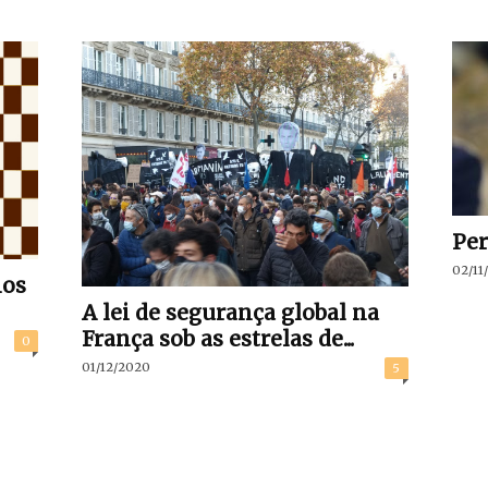
Per
02/11
nos
A lei de segurança global na
França sob as estrelas de...
0
01/12/2020
5