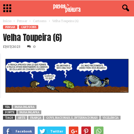
Início
Pensar
Cartoons
Velha Toupeira (6)
PENSAR
CARTOONS
Velha Toupeira (6)
17/07/2023
0
VIA
PASSA PALAVRA
FONTE
PASSA PALAVRA
TAGS
ARTE
FRANÇA
GOVS_NACIONAIS_E_INTERNACIONAIS
VIGILÂNCIA
Facebook
Twitter