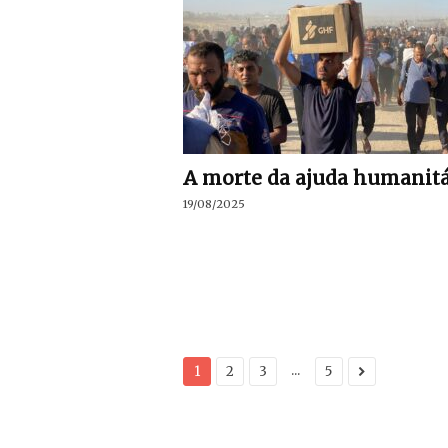
A morte da ajuda humanitá
19/08/2025
...
1
2
3
5