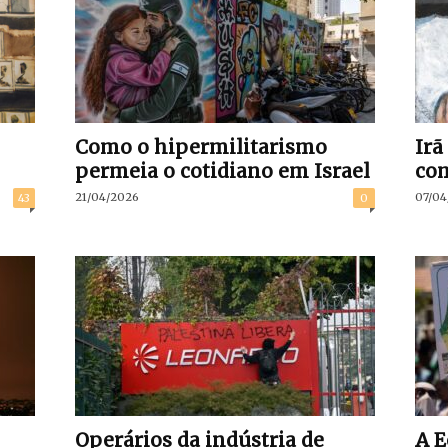
Como o hipermilitarismo
Irã
permeia o cotidiano em Israel
co
21/04/2026
07/04
43
0
Operários da indústria de
A E