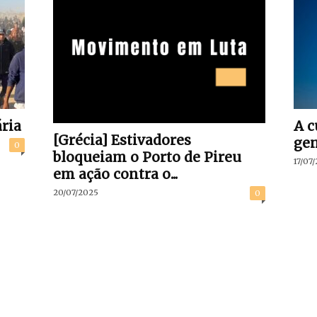
ria
A c
[Grécia] Estivadores
gen
0
bloqueiam o Porto de Pireu
17/07
em ação contra o...
20/07/2025
0