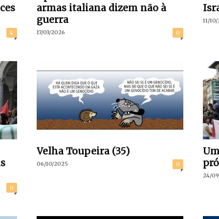
ces
armas italiana dizem não à
Isr
guerra
11/10
17/03/2026
4
0
Velha Toupeira (35)
Um 
s
pró
06/10/2025
0
24/09
0