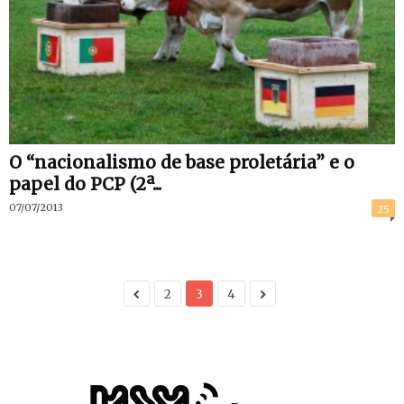
O “nacionalismo de base proletária” e o
papel do PCP (2ª...
07/07/2013
25
2
3
4